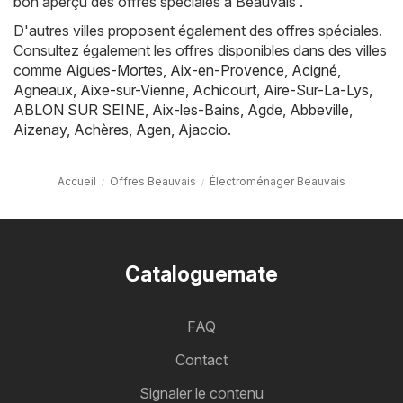
bon aperçu des offres spéciales à Beauvais .
D'autres villes proposent également des offres spéciales.
Consultez également les offres disponibles dans des villes
comme
Aigues-Mortes
,
Aix-en-Provence
,
Acigné
,
Agneaux
,
Aixe-sur-Vienne
,
Achicourt
,
Aire-Sur-La-Lys
,
ABLON SUR SEINE
,
Aix-les-Bains
,
Agde
,
Abbeville
,
Aizenay
,
Achères
,
Agen
,
Ajaccio
.
Accueil
Offres Beauvais
Électroménager Beauvais
Cataloguemate
FAQ
Contact
Signaler le contenu