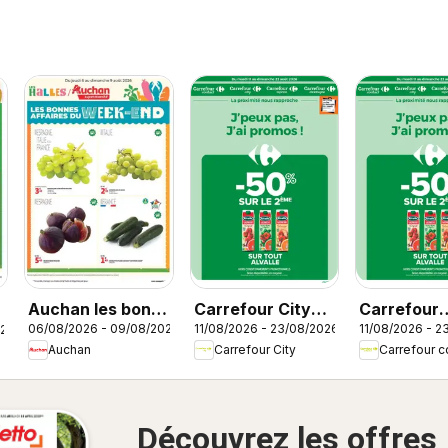
Auchan les bons
Carrefour City
Carrefour
06/08/2026 - 09/08/2026
11/08/2026 - 23/08/2026
11/08/2026 - 2
026
plans du week-
catalogue
contact
Auchan
Carrefour City
Carrefour c
end dans votre
catalogue
super
Découvrez les offres