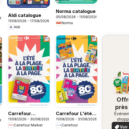
Norma catalogue
Aldi catalogue
05/08/2026 - 11/08/2026
26
11/08/2026 - 17/08/2026
Norma
Aldi
Off
près
Carrefour
Carrefour L'été à
Événem
ch
shopp
11/08/2026 - 30/08/2026
11/08/2026 - 31/08/2026
Market Rentrée
la plage, la
26
vo
e
locaux
Carrefour Market
Carrefour
Voir
des classes 3
rentrée à la page