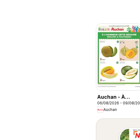
Auchan - À
06/08/2026 - 09/08/2
l'honneur cette
Auchan
semaine