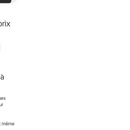
es
es
les
rix
 à
ues
ur
et même