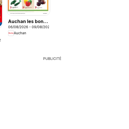
Auchan les bons
06/08/2026 - 09/08/2026
plans du week-
Auchan
end dans votre
26
hyper
PUBLICITÉ