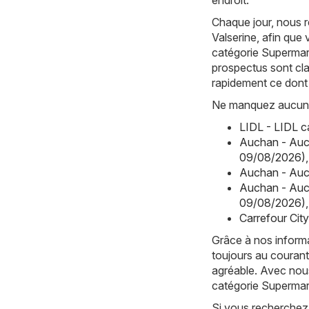
endroit.
Chaque jour, nous r
Valserine, afin que 
catégorie Supermar
prospectus sont cla
rapidement ce dont
Ne manquez aucune 
LIDL - LIDL 
Auchan - Auc
09/08/2026)
,
Auchan - Auc
Auchan - Auc
09/08/2026)
,
Carrefour Cit
Grâce à nos informa
toujours au courant
agréable. Avec nous
catégorie Supermar
Si vous recherchez 