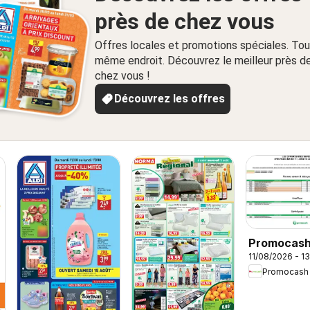
près de chez vous
Offres locales et promotions spéciales. Tou
même endroit. Découvrez le meilleur près d
chez vous !
Découvrez les offres
Promocas
11/08/2026 - 1
Opportunit
Promocash
Marée