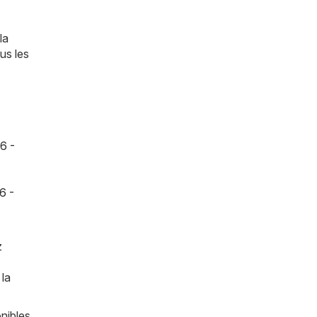
la
us les
6 -
6 -
z
 la
nibles