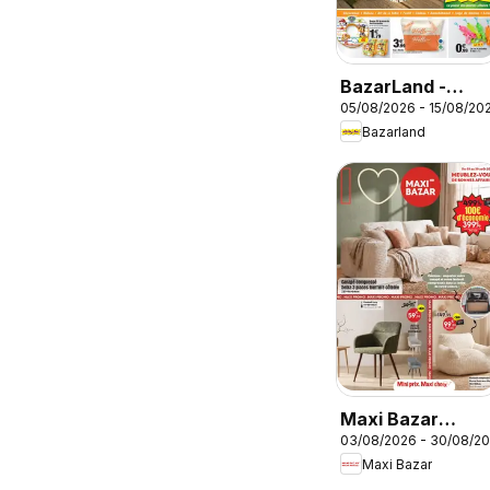
BazarLand -
05/08/2026 - 15/08/20
L'été continue à
Bazarland
petits prix
Maxi Bazar
03/08/2026 - 30/08/2
catalogue
Maxi Bazar