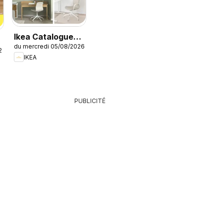
Ikea Catalogue
du mercredi 05/08/2026
des produits -
26
IKEA
Offres Ikea
Family
PUBLICITÉ