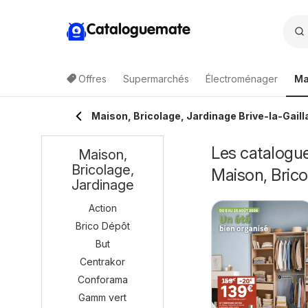
Cataloguemate
Offres
Supermarchés
Électroménager
Ma
Maison, Bricolage, Jardinage Brive-la-Gaill
Les catalogue
Maison,
Bricolage,
Maison, Brico
Jardinage
Action
Brico Dépôt
But
Centrakor
Conforama
Gamm vert