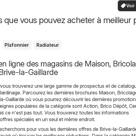
vo
locaux
Voir
offr
offr
spécia
s que vous pouvez acheter à meilleur p
Plafonnier
Radiateur
n ligne des magasins de Maison, Bricola
Brive-la-Gaillarde
, vous trouverez une large gamme de prospectus et de catalog
Jardinage
. Parcourez les dernières brochures Maison, Bricolag
la-Gaillarde où vous pourrez découvrir les dernières promotion
eignes populaires de la catégorie sont
Action
,
Brico Dépôt
,
Ce
is ce n'est pas tout. Vous trouverez toutes les informations
 offres spéciales en un seul et même endroit.
echerchons pour vous les dernières offres de Brive-la-Gaillarde
avoir où trouver les meilleures réductions. Dans la catégorie M