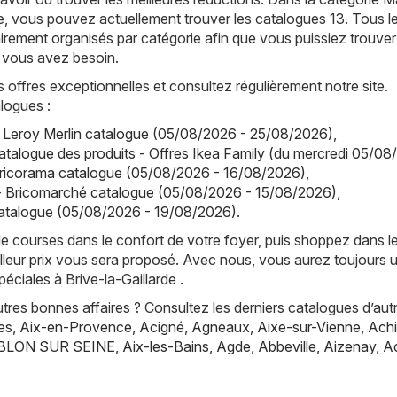
e, vous pouvez actuellement trouver les catalogues 13. Tous l
irement organisés par catégorie afin que vous puissiez trouver
 vous avez besoin.
offres exceptionnelles et consultez régulièrement notre site.
logues :
- Leroy Merlin catalogue (05/08/2026 - 25/08/2026)
,
atalogue des produits - Offres Ikea Family (du mercredi 05/08
Bricorama catalogue (05/08/2026 - 16/08/2026)
,
- Bricomarché catalogue (05/08/2026 - 15/08/2026)
,
talogue (05/08/2026 - 19/08/2026)
.
de courses dans le confort de votre foyer, puis shoppez dans l
lleur prix vous sera proposé. Avec nous, vous aurez toujours 
éciales à Brive-la-Gaillarde .
res bonnes affaires ? Consultez les derniers catalogues d’aut
es
,
Aix-en-Provence
,
Acigné
,
Agneaux
,
Aixe-sur-Vienne
,
Achi
BLON SUR SEINE
,
Aix-les-Bains
,
Agde
,
Abbeville
,
Aizenay
,
A