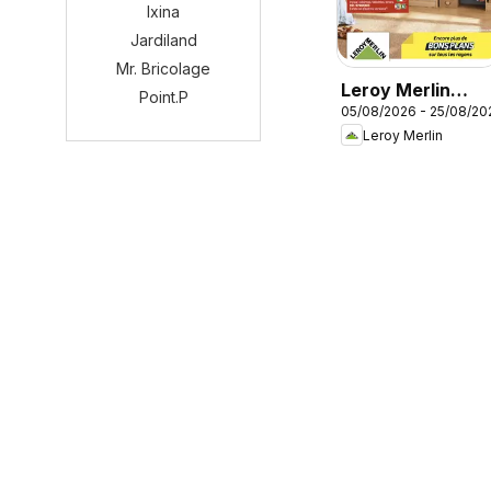
Ixina
Jardiland
Mr. Bricolage
Leroy Merlin
Point.P
05/08/2026 - 25/08/20
catalogue
Leroy Merlin