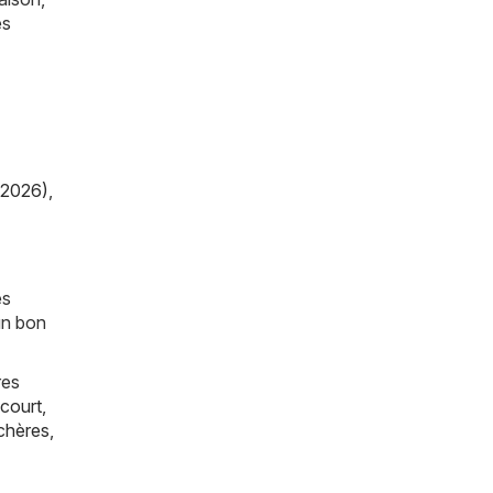
es
/2026)
,
es
un bon
res
court
,
chères
,