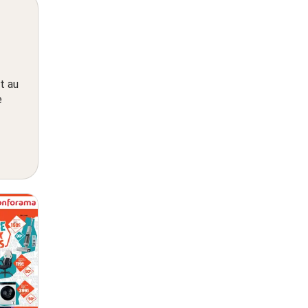
t au
e