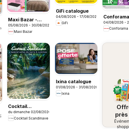
GiFi catalogue
Conforam
04/08/2026 - 17/08/2026
Maxi Bazar -
04/08/2026 - 
GiFi
Rentrée à 
05/08/2026 - 30/08/2026
Brochure
26
Conforama
cassés
Maxi Bazar
Ixina catalogue
01/08/2026 - 31/08/2026
Ixina
Cocktail
Off
du dimanche 02/08/2026
Scandinave
près
026
Cocktail Scandinave
catalogue
Événem
ch
shopp