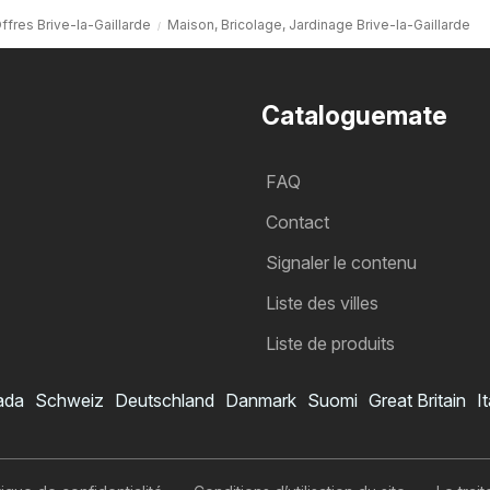
ffres Brive-la-Gaillarde
Maison, Bricolage, Jardinage Brive-la-Gaillarde
Cataloguemate
FAQ
Contact
Signaler le contenu
Liste des villes
Liste de produits
ada
Schweiz
Deutschland
Danmark
Suomi
Great Britain
It