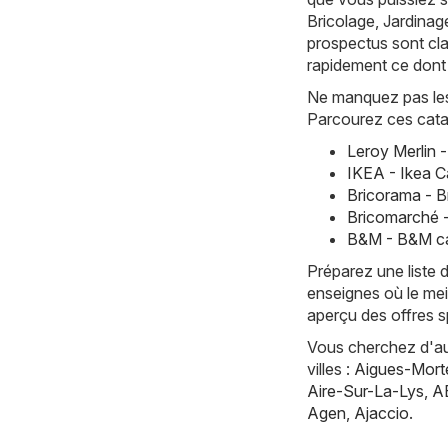
Bricolage, Jardinag
prospectus sont cla
rapidement ce dont
Ne manquez pas les 
Parcourez ces cata
Leroy Merlin 
IKEA - Ikea C
Bricorama - 
Bricomarché 
B&M - B&M ca
Préparez une liste 
enseignes où le mei
aperçu des offres sp
Vous cherchez d'aut
villes :
Aigues-Mort
Aire-Sur-La-Lys
,
A
Agen
,
Ajaccio
.