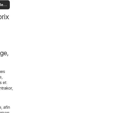
us
 et
 les
es
es
les
rix
ge,
ues
e,
s et
ntrakor
,
, afin
aison,