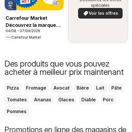
spéciales
Voir les offres
Carrefour Market
Découvrez la marque
04/08 - 07/09/2026
carrefour companino
Carrefour Market
Des produits que vous pouvez
acheter à meilleur prix maintenant
Pizza
Fromage
Avocat
Bière
Lait
Pâte
Tomates
Ananas
Glaces
Diable
Porc
Pommes
Promotions en ligne des magasins de