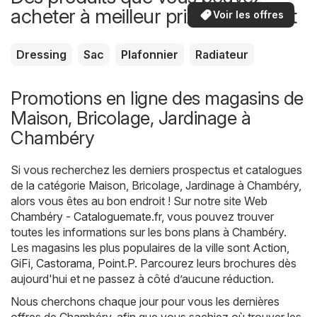
acheter à meilleur prix maintenant
Voir les offres
Dressing
Sac
Plafonnier
Radiateur
Promotions en ligne des magasins de
Maison, Bricolage, Jardinage à
Chambéry
Si vous recherchez les derniers prospectus et catalogues
de la catégorie Maison, Bricolage, Jardinage à Chambéry,
alors vous êtes au bon endroit ! Sur notre site Web
Chambéry - Cataloguemate.fr
, vous pouvez trouver
toutes les informations sur les bons plans à Chambéry.
Les magasins les plus populaires de la ville sont
Action
,
GiFi
,
Castorama
,
Point.P
. Parcourez leurs brochures dès
aujourd'hui et ne passez à côté d’aucune réduction.
Nous cherchons chaque jour pour vous les dernières
offres de Chambéry, afin que vous sachiez où trouver les