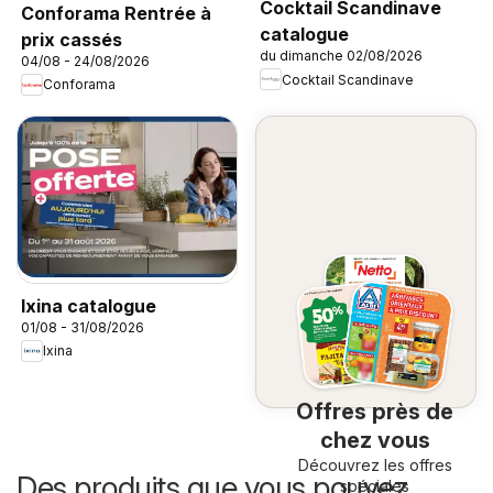
Cocktail Scandinave
Conforama Rentrée à
catalogue
prix cassés
du dimanche 02/08/2026
04/08 - 24/08/2026
Cocktail Scandinave
Conforama
Ixina catalogue
01/08 - 31/08/2026
Ixina
Offres près de
chez vous
Découvrez les offres
Des produits que vous pouvez
spéciales