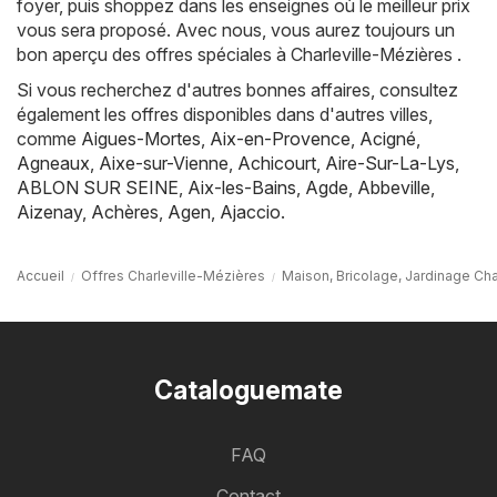
foyer, puis shoppez dans les enseignes où le meilleur prix
vous sera proposé. Avec nous, vous aurez toujours un
bon aperçu des offres spéciales à Charleville-Mézières .
Si vous recherchez d'autres bonnes affaires, consultez
également les offres disponibles dans d'autres villes,
comme
Aigues-Mortes
,
Aix-en-Provence
,
Acigné
,
Agneaux
,
Aixe-sur-Vienne
,
Achicourt
,
Aire-Sur-La-Lys
,
ABLON SUR SEINE
,
Aix-les-Bains
,
Agde
,
Abbeville
,
Aizenay
,
Achères
,
Agen
,
Ajaccio
.
Accueil
Offres Charleville-Mézières
Maison, Bricolage, Jardinage Cha
Cataloguemate
FAQ
Contact