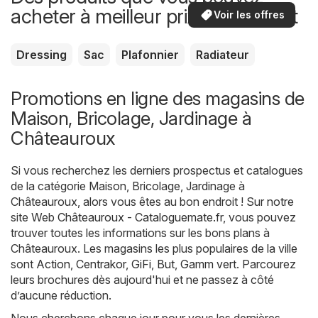
acheter à meilleur prix maintenant
Voir les offres
Dressing
Sac
Plafonnier
Radiateur
Promotions en ligne des magasins de
Maison, Bricolage, Jardinage à
Châteauroux
Si vous recherchez les derniers prospectus et catalogues
de la catégorie Maison, Bricolage, Jardinage à
Châteauroux, alors vous êtes au bon endroit ! Sur notre
site Web
Châteauroux - Cataloguemate.fr
, vous pouvez
trouver toutes les informations sur les bons plans à
Châteauroux. Les magasins les plus populaires de la ville
sont
Action
,
Centrakor
,
GiFi
,
But
,
Gamm vert
. Parcourez
leurs brochures dès aujourd'hui et ne passez à côté
d’aucune réduction.
Nous cherchons chaque jour pour vous les dernières