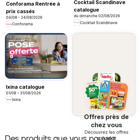
Cocktail Scandinave
Conforama Rentrée à
catalogue
prix cassés
du dimanche 02/08/2026
04/08 - 24/08/2026
Cocktail Scandinave
Conforama
Ixina catalogue
01/08 - 31/08/2026
Ixina
Offres près de
chez vous
Découvrez les offres
Des produits que vous pouvez
spéciales