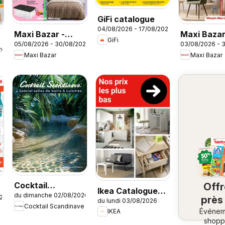
GiFi catalogue
04/08/2026 - 17/08/2026
Maxi Bazar -
Maxi Baza
GiFi
05/08/2026 - 30/08/2026
03/08/2026 - 
Brochure
catalogue
26
Maxi Bazar
Maxi Bazar
Cocktail
Off
Ikea Catalogue
du dimanche 02/08/2026
Scandinave
026
près
du lundi 03/08/2026
des produits -
Cocktail Scandinave
catalogue
Événem
ch
IKEA
Nos prix les plus
shopp