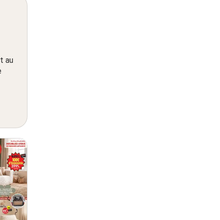
t au
e