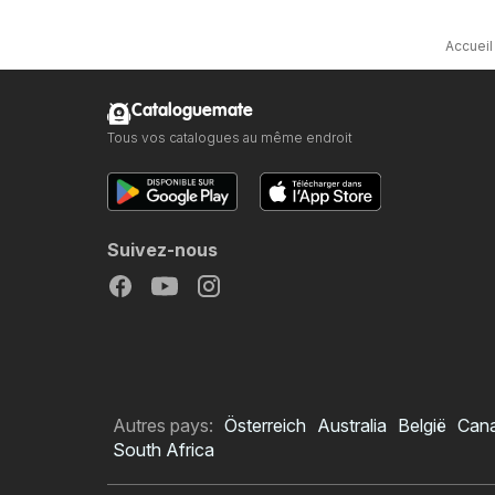
Accueil
Cataloguemate
Tous vos catalogues au même endroit
Suivez-nous
Autres pays:
Österreich
Australia
België
Can
South Africa