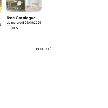
Ikea Catalogue
du mercredi 05/08/2026
des produits -
26
IKEA
Offres Ikea
Family
PUBLICITÉ