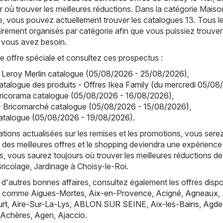
r où trouver les meilleures réductions. Dans la catégorie Maiso
e, vous pouvez actuellement trouver les catalogues 13. Tous l
irement organisés par catégorie afin que vous puissiez trouver
 vous avez besoin.
offre spéciale et consultez ces prospectus :
- Leroy Merlin catalogue (05/08/2026 - 25/08/2026)
,
atalogue des produits - Offres Ikea Family (du mercredi 05/08
Bricorama catalogue (05/08/2026 - 16/08/2026)
,
- Bricomarché catalogue (05/08/2026 - 15/08/2026)
,
talogue (05/08/2026 - 19/08/2026)
.
tions actualisées sur les remises et les promotions, vous sere
 des meilleures offres et le shopping deviendra une expérience
, vous saurez toujours où trouver les meilleures réductions de
ricolage, Jardinage à Choisy-le-Roi.
d'autres bonnes affaires, consultez également les offres dispo
es, comme
Aigues-Mortes
,
Aix-en-Provence
,
Acigné
,
Agneaux
,
rt
,
Aire-Sur-La-Lys
,
ABLON SUR SEINE
,
Aix-les-Bains
,
Agde
Achères
,
Agen
,
Ajaccio
.