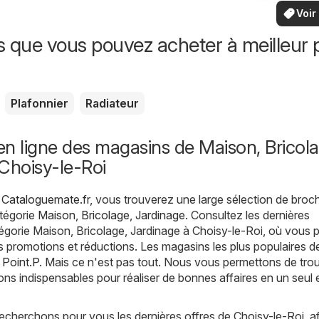
vo
bas
locaux
Voir
offr
offr
spécia
s que vous pouvez acheter à meilleur p
Plafonnier
Radiateur
n ligne des magasins de Maison, Bricola
Choisy-le-Roi
 Cataloguemate.fr
, vous trouverez une large sélection de broc
atégorie
Maison, Bricolage, Jardinage
. Consultez les dernières
égorie Maison, Bricolage, Jardinage à Choisy-le-Roi, où vous
es promotions et réductions. Les magasins les plus populaires d
,
Point.P
. Mais ce n'est pas tout. Nous vous permettons de tro
ons indispensables pour réaliser de bonnes affaires en un seul 
echerchons pour vous les dernières offres de Choisy-le-Roi, a