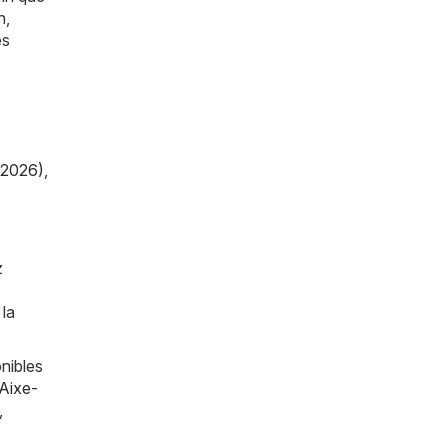
n,
es
/2026)
,
z
 la
nibles
Aixe-
,