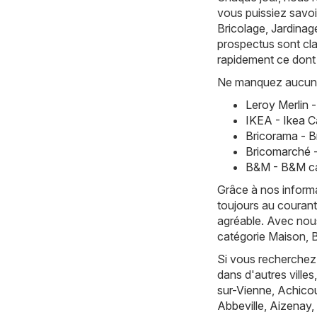
vous puissiez savoi
Bricolage, Jardinag
prospectus sont cla
rapidement ce dont
Ne manquez aucune 
Leroy Merlin 
IKEA - Ikea C
Bricorama - 
Bricomarché 
B&M - B&M ca
Grâce à nos informa
toujours au courant
agréable. Avec nous
catégorie Maison, B
Si vous recherchez 
dans d'autres vill
sur-Vienne
,
Achicou
Abbeville
,
Aizenay
,