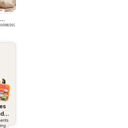
r
30/08/2026
res
 de
ents
ez
ing