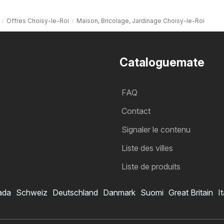
Offres Choisy-le-Roi
Maison, Bricolage, Jardinage Choisy-le-Roi
Cataloguemate
FAQ
Contact
Signaler le contenu
Liste des villes
Liste de produits
ada
Schweiz
Deutschland
Danmark
Suomi
Great Britain
It