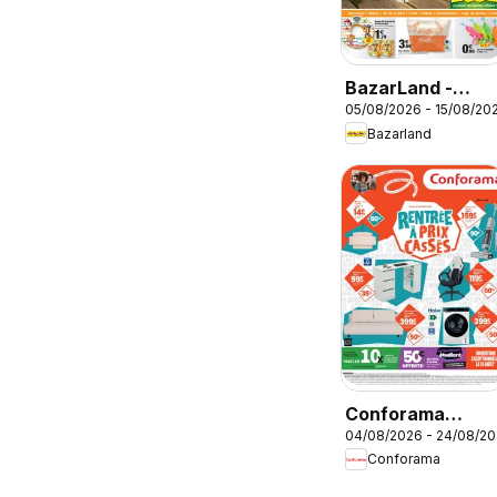
BazarLand -
05/08/2026 - 15/08/20
L'été continue à
Bazarland
petits prix
Conforama
04/08/2026 - 24/08/2
Rentrée à prix
Conforama
cassés