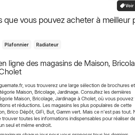
vo
locaux
Voir
offr
offr
spécia
s que vous pouvez acheter à meilleur p
Plafonnier
Radiateur
n ligne des magasins de Maison, Bricola
 Cholet
guemate.fr
, vous trouverez une large sélection de brochures et
atégorie
Maison, Bricolage, Jardinage
. Consultez les dernières
égorie Maison, Bricolage, Jardinage à Cholet, où vous pouvez 
tions et réductions. Les magasins les plus populaires de cette
on
,
Brico Dépôt
,
GiFi
,
But
,
Gamm vert
. Mais ce n'est pas tout.
trouver toutes les informations indispensables pour réaliser d
un seul et même endroit.
 maximum chaque jour pour vous proposer tous les derniers