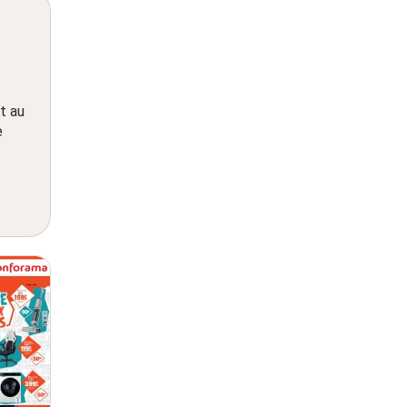
t au
e