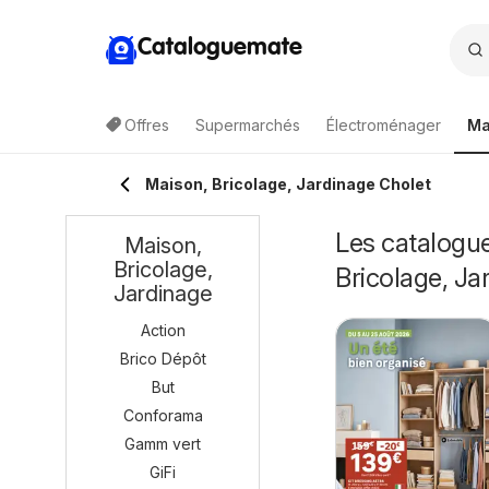
Cataloguemate
Offres
Supermarchés
Électroménager
Ma
Maison, Bricolage, Jardinage Cholet
Les catalogue
Maison,
Bricolage,
Bricolage, Ja
Jardinage
Action
Brico Dépôt
But
Conforama
Gamm vert
GiFi