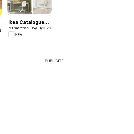
Ikea Catalogue
du mercredi 05/08/2026
des produits -
26
IKEA
Offres Ikea
Family
PUBLICITÉ