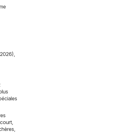
ême
/2026)
,
z
plus
péciales
res
court
,
chères
,