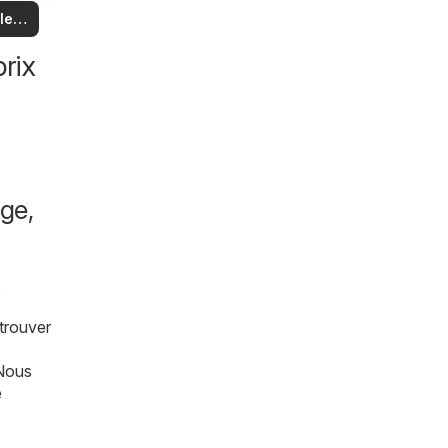
us
 et
 les
es
es
les
rix
ge,
trouver
 Nous
e