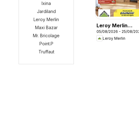
Ixina
Jardiland
Leroy Merlin
Leroy Merlin
Maxi Bazar
05/08/2026 - 25/08/20
catalogue
Mr. Bricolage
Leroy Merlin
Point.P
Truffaut