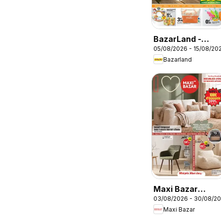
BazarLand -
05/08/2026 - 15/08/20
L'été continue à
Bazarland
petits prix
Maxi Bazar
03/08/2026 - 30/08/2
catalogue
Maxi Bazar