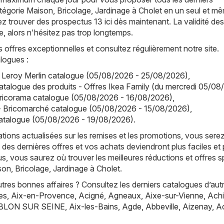
tégorie Maison, Bricolage, Jardinage à Cholet en un seul et m
z trouver des prospectus 13 ici dès maintenant. La validité des
e, alors n'hésitez pas trop longtemps.
offres exceptionnelles et consultez régulièrement notre site.
logues :
- Leroy Merlin catalogue (05/08/2026 - 25/08/2026)
,
atalogue des produits - Offres Ikea Family (du mercredi 05/08
Bricorama catalogue (05/08/2026 - 16/08/2026)
,
- Bricomarché catalogue (05/08/2026 - 15/08/2026)
,
talogue (05/08/2026 - 19/08/2026)
.
tions actualisées sur les remises et les promotions, vous sere
 des dernières offres et vos achats deviendront plus faciles et 
s, vous saurez où trouver les meilleures réductions et offres s
son, Bricolage, Jardinage à Cholet.
res bonnes affaires ? Consultez les derniers catalogues d’aut
es
,
Aix-en-Provence
,
Acigné
,
Agneaux
,
Aixe-sur-Vienne
,
Achi
BLON SUR SEINE
,
Aix-les-Bains
,
Agde
,
Abbeville
,
Aizenay
,
A