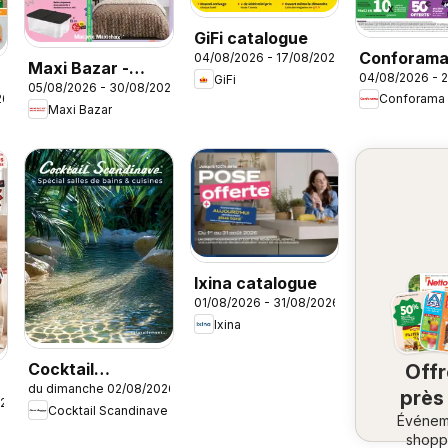
GiFi catalogue
Conforam
04/08/2026 - 17/08/2026
Maxi Bazar -
04/08/2026 - 
GiFi
Rentrée à 
05/08/2026 - 30/08/2026
Brochure
26
Conforama
cassés
Maxi Bazar
Ixina catalogue
01/08/2026 - 31/08/2026
Ixina
Cocktail
Off
du dimanche 02/08/2026
Scandinave
près
026
Cocktail Scandinave
catalogue
Événem
ch
shopp