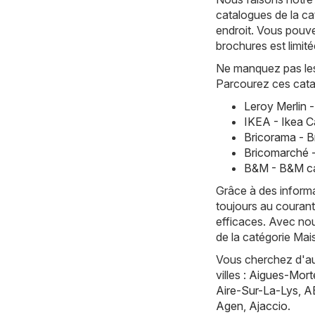
catalogues de la ca
endroit. Vous pouve
brochures est limité
Ne manquez pas les 
Parcourez ces cata
Leroy Merlin 
IKEA - Ikea C
Bricorama - 
Bricomarché 
B&M - B&M ca
Grâce à des informa
toujours au courant
efficaces. Avec nou
de la catégorie Mai
Vous cherchez d'aut
villes :
Aigues-Mort
Aire-Sur-La-Lys
,
A
Agen
,
Ajaccio
.