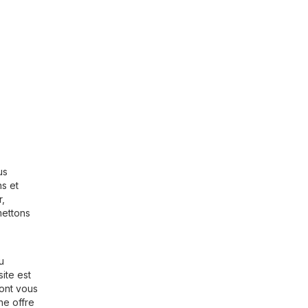
us
ns et
r
,
mettons
u
ite est
dont vous
ne offre