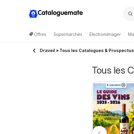
Cataloguemate
Offres
Supermarchés
Électroménager
Ma
Draveil » Tous les Catalogues & Prospectus
Tous les C
Intermarché
arrefour contact
11/08/2026 - 23/08/2026
catalogue
1/08/2026 - 23/08/2026
Intermarché
atalogue