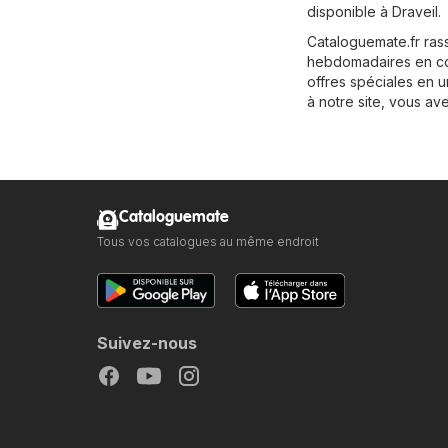
disponible à Draveil.
Cataloguemate.fr ras
hebdomadaires en cour
offres spéciales en u
à notre site, vous av
Cataloguemate
Tous vos catalogues au même endroit
Suivez-nous