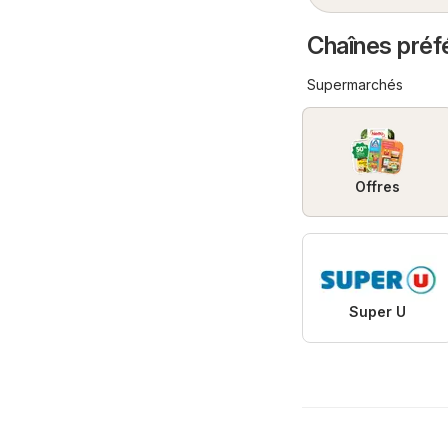
Chaînes préfé
Supermarchés
Offres
Super U