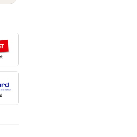
et
rd