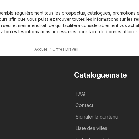
semble régulièrement tous les prospectus, catalogues, promotions e
s afin que vous puissiez trouver toutes les informations sur les re
n seul et même endroit, ce qui facilitera considérablement vos acha
ez toutes les informations nécessaires pour faire de bonnes affaires.
Accueil
Offres Draveil
Cataloguemate
FAQ
Contact
Signaler le contenu
Liste des villes