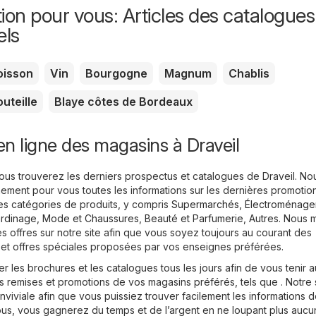
ion pour vous: Articles des catalogues
els
oisson
Vin
Bourgogne
Magnum
Chablis
uteille
Blaye côtes de Bordeaux
n ligne des magasins à Draveil
vous trouverez les derniers prospectus et catalogues de Draveil. No
ement pour vous toutes les informations sur les dernières promotio
es catégories de produits, y compris
Supermarchés
,
Électroménage
ardinage
,
Mode et Chaussures
,
Beauté et Parfumerie
,
Autres
. Nous 
s offres sur notre site afin que vous soyez toujours au courant des
 et offres spéciales proposées par vos enseignes préférées.
 les brochures et les catalogues tous les jours afin de vous tenir a
 remises et promotions de vos magasins préférés, tels que . Notre s
iviale afin que vous puissiez trouver facilement les informations 
us, vous gagnerez du temps et de l’argent en ne loupant plus aucu