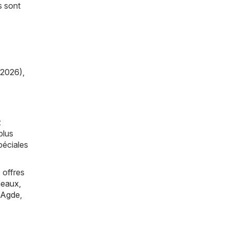
s sont
/2026)
,
z
plus
péciales
 offres
eaux
,
Agde
,