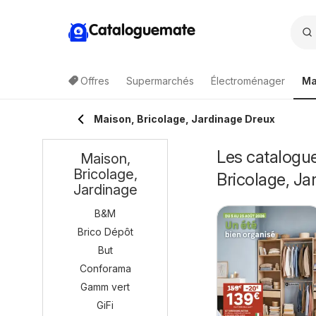
Cataloguemate
Offres
Supermarchés
Électroménager
Ma
Maison, Bricolage, Jardinage Dreux
Les catalogue
Maison,
Bricolage,
Bricolage, Ja
Jardinage
B&M
Brico Dépôt
But
Conforama
Gamm vert
GiFi