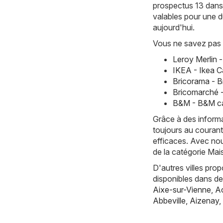
prospectus 13 dans 
valables pour une d
aujourd'hui.
Vous ne savez pas 
Leroy Merlin 
IKEA - Ikea C
Bricorama - 
Bricomarché 
B&M - B&M ca
Grâce à des informa
toujours au courant
efficaces. Avec nou
de la catégorie Mai
D'autres villes pro
disponibles dans d
Aixe-sur-Vienne
,
Ac
Abbeville
,
Aizenay
,