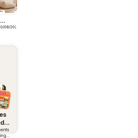
r
30/08/2026
res
 de
ents
ez
ing