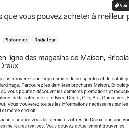
vo
locaux
Voir
offr
offr
s que vous pouvez acheter à meilleur p
spécia
Plafonnier
Radiateur
n ligne des magasins de Maison, Bricola
 Dreux
, vous trouverez une large gamme de prospectus et de catalog
Jardinage
. Parcourez les dernières brochures Maison, Bricolag
où vous pourrez découvrir les dernières promotions et réducti
aires de la catégorie sont
Brico Dépôt
,
GiFi
,
But
,
Gamm vert
,
out. Vous trouverez toutes les informations nécessaires sur les
l et même endroit.
que jour pour vous les dernières offres de Dreux, afin que vo
les meilleures remises. Vous pouvez actuellement trouver les