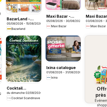
26
Maxi Bazar -
Maxi Baza
BazarLand -
05/08/2026 - 30/08/2026
03/08/2026 - 
Brochure
catalogue
05/08/2026 - 15/08/2026
L'été continue à
Maxi Bazar
Maxi Bazar
Bazarland
petits prix
Ixina catalogue
01/08/2026 - 31/08/2026
Ixina
Cocktail
Off
du dimanche 02/08/2026
Scandinave
026
près
Cocktail Scandinave
catalogue
Événem
ch
shopp