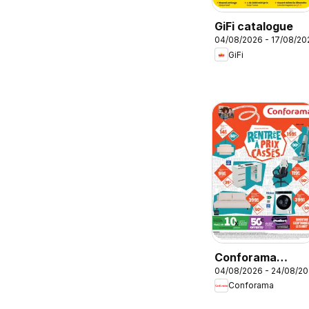
GiFi catalogue
04/08/2026 - 17/08/20
GiFi
Conforama
04/08/2026 - 24/08/2
Rentrée à prix
Conforama
cassés