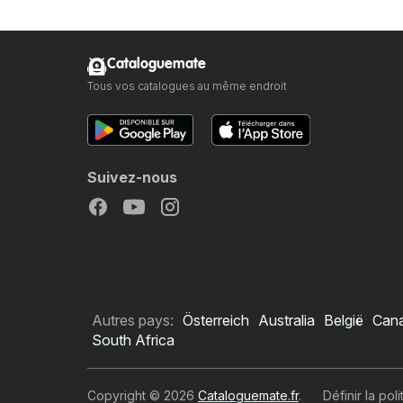
Cataloguemate
Tous vos catalogues au même endroit
Suivez-nous
Autres pays:
Österreich
Australia
België
Can
South Africa
Copyright © 2026
Cataloguemate.fr
.
Définir la pol