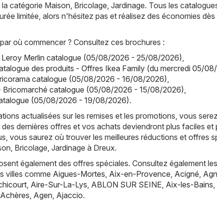
la catégorie Maison, Bricolage, Jardinage. Tous les catalogue
urée limitée, alors n'hésitez pas et réalisez des économies dès
par où commencer ? Consultez ces brochures :
- Leroy Merlin catalogue (05/08/2026 - 25/08/2026)
,
atalogue des produits - Offres Ikea Family (du mercredi 05/08
Bricorama catalogue (05/08/2026 - 16/08/2026)
,
- Bricomarché catalogue (05/08/2026 - 15/08/2026)
,
talogue (05/08/2026 - 19/08/2026)
.
tions actualisées sur les remises et les promotions, vous sere
 des dernières offres et vos achats deviendront plus faciles et 
s, vous saurez où trouver les meilleures réductions et offres s
son, Bricolage, Jardinage à Dreux.
posent également des offres spéciales. Consultez également les
es villes comme
Aigues-Mortes
,
Aix-en-Provence
,
Acigné
,
Agn
hicourt
,
Aire-Sur-La-Lys
,
ABLON SUR SEINE
,
Aix-les-Bains
,
Achères
,
Agen
,
Ajaccio
.