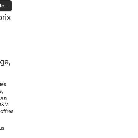
us
 et
 les
es
es
rix
les
ge,
ues
e,
ons.
B&M
.
 offres
us