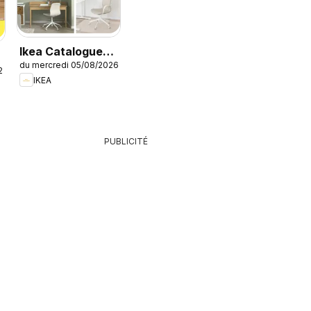
Ikea Catalogue
du mercredi 05/08/2026
des produits -
26
IKEA
Offres Ikea
Family
PUBLICITÉ