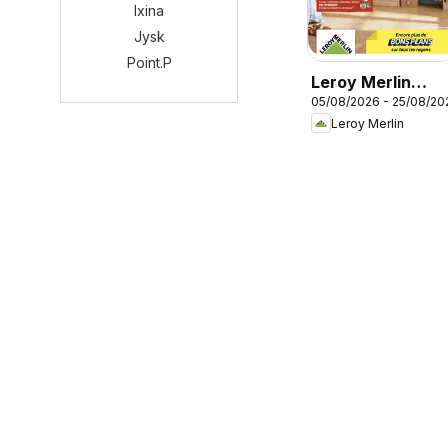
Ixina
Jysk
Point.P
Leroy Merlin
05/08/2026 - 25/08/20
catalogue
Leroy Merlin