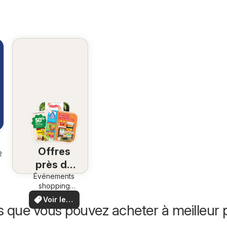
Offres
26
près de
Événements
chez
shopping
vous
locaux et
Voir les
offres
s que vous pouvez acheter à meilleur p
offres
spéciales