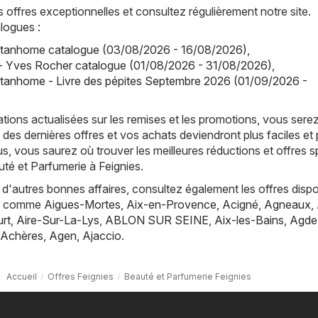
offres exceptionnelles et consultez régulièrement notre site.
logues :
tanhome catalogue (03/08/2026 - 16/08/2026)
,
- Yves Rocher catalogue (01/08/2026 - 31/08/2026)
,
tanhome - Livre des pépites Septembre 2026 (01/09/2026 -
tions actualisées sur les remises et les promotions, vous sere
 des dernières offres et vos achats deviendront plus faciles et 
s, vous saurez où trouver les meilleures réductions et offres s
uté et Parfumerie à Feignies.
d'autres bonnes affaires, consultez également les offres dispo
es, comme
Aigues-Mortes
,
Aix-en-Provence
,
Acigné
,
Agneaux
,
rt
,
Aire-Sur-La-Lys
,
ABLON SUR SEINE
,
Aix-les-Bains
,
Agde
Achères
,
Agen
,
Ajaccio
.
Accueil
Offres Feignies
Beauté et Parfumerie Feignies