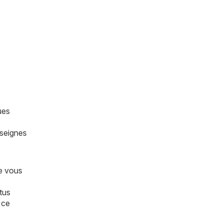
ues
nseignes
ue vous
tus
 ce