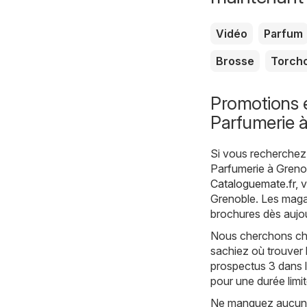
Vidéo
Parfum
Brosse
Torch
Promotions e
Parfumerie 
Si vous recherchez 
Parfumerie à Grenob
Cataloguemate.fr
, 
Grenoble. Les magas
brochures dès aujou
Nous cherchons cha
sachiez où trouver 
prospectus 3 dans l
pour une durée limi
Ne manquez aucune 