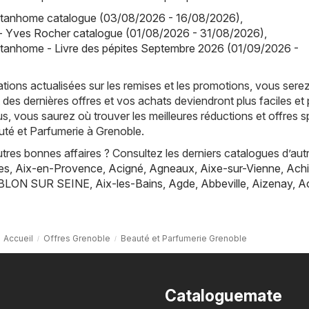
tanhome catalogue (03/08/2026 - 16/08/2026)
,
- Yves Rocher catalogue (01/08/2026 - 31/08/2026)
,
tanhome - Livre des pépites Septembre 2026 (01/09/2026 -
tions actualisées sur les remises et les promotions, vous sere
 des dernières offres et vos achats deviendront plus faciles et 
s, vous saurez où trouver les meilleures réductions et offres s
uté et Parfumerie à Grenoble.
res bonnes affaires ? Consultez les derniers catalogues d’aut
es
,
Aix-en-Provence
,
Acigné
,
Agneaux
,
Aixe-sur-Vienne
,
Achi
BLON SUR SEINE
,
Aix-les-Bains
,
Agde
,
Abbeville
,
Aizenay
,
A
Accueil
Offres Grenoble
Beauté et Parfumerie Grenoble
Cataloguemate