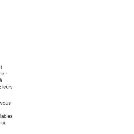
t
le -
à
 leurs
 vous
lables
ui.