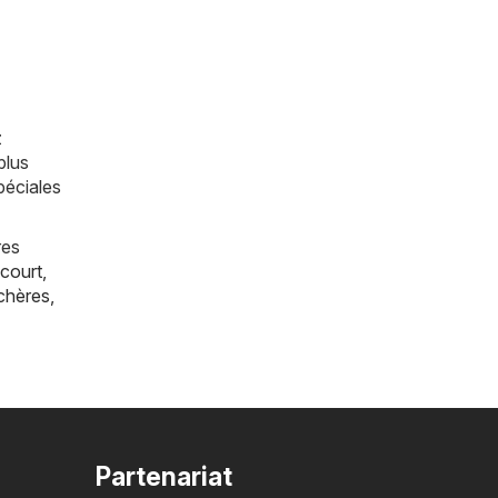
z
plus
péciales
res
court
,
chères
,
Partenariat