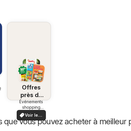
Offres
26
près de
Événements
chez
shopping
vous
locaux et
Voir les
offres
s que vous pouvez acheter à meilleur p
offres
spéciales