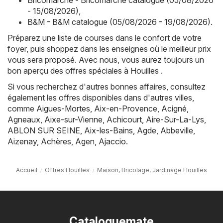
Bricomarché - Bricomarché catalogue (05/08/2026
- 15/08/2026)
,
B&M - B&M catalogue (05/08/2026 - 19/08/2026)
.
Préparez une liste de courses dans le confort de votre
foyer, puis shoppez dans les enseignes où le meilleur prix
vous sera proposé. Avec nous, vous aurez toujours un
bon aperçu des offres spéciales à Houilles .
Si vous recherchez d'autres bonnes affaires, consultez
également les offres disponibles dans d'autres villes,
comme
Aigues-Mortes
,
Aix-en-Provence
,
Acigné
,
Agneaux
,
Aixe-sur-Vienne
,
Achicourt
,
Aire-Sur-La-Lys
,
ABLON SUR SEINE
,
Aix-les-Bains
,
Agde
,
Abbeville
,
Aizenay
,
Achères
,
Agen
,
Ajaccio
.
Accueil
Offres Houilles
Maison, Bricolage, Jardinage Houilles
Cataloguemate