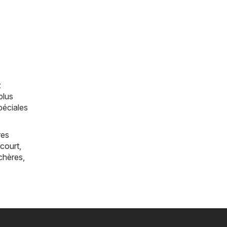
z
plus
péciales
res
court
,
chères
,