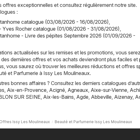
offres exceptionnelles et consultez régulièrement notre site.
logues :
tanhome catalogue (03/08/2026 - 16/08/2026)
,
- Yves Rocher catalogue (01/08/2026 - 31/08/2026)
,
tanhome - Livre des pépites Septembre 2026 (01/09/2026 -
tions actualisées sur les remises et les promotions, vous sere
 des dernières offres et vos achats deviendront plus faciles et 
s, vous saurez où trouver les meilleures réductions et offres s
uté et Parfumerie à Issy Les Moulineaux.
res bonnes affaires ? Consultez les derniers catalogues d’aut
es
,
Aix-en-Provence
,
Acigné
,
Agneaux
,
Aixe-sur-Vienne
,
Achi
BLON SUR SEINE
,
Aix-les-Bains
,
Agde
,
Abbeville
,
Aizenay
,
A
Offres Issy Les Moulineaux
Beauté et Parfumerie Issy Les Moulineaux