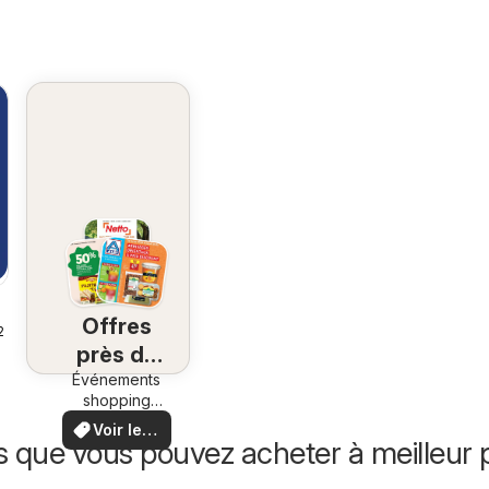
Offres
26
près de
Événements
chez
shopping
vous
locaux et
Voir les
offres
s que vous pouvez acheter à meilleur p
offres
spéciales