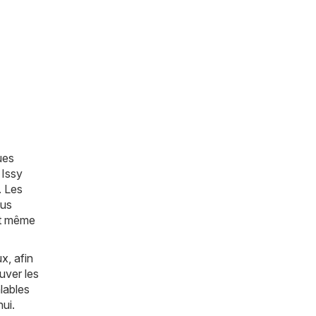
ues
 Issy
. Les
ous
et même
x, afin
uver les
lables
ui.