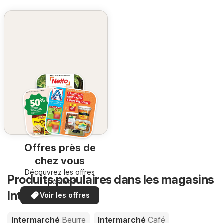
Offres près de
chez vous
Découvrez les offres
Produits populaires dans les magasins
spéciales
Intermarché
Voir les offres
Intermarché
Beurre
Intermarché
Café