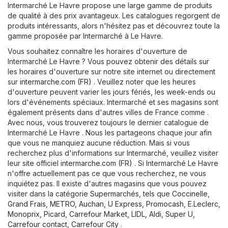
Intermarché Le Havre propose une large gamme de produits
de qualité à des prix avantageux. Les catalogues regorgent de
produits intéressants, alors n'hésitez pas et découvrez toute la
gamme proposée par Intermarché à Le Havre.
Vous souhaitez connaître les horaires d'ouverture de
Intermarché Le Havre ? Vous pouvez obtenir des détails sur
les horaires d'ouverture sur notre site internet ou directement
sur
intermarche.com (FR)
. Veuillez noter que les heures
d'ouverture peuvent varier les jours fériés, les week-ends ou
lors d'événements spéciaux. Intermarché et ses magasins sont
également présents dans d'autres villes de France comme .
Avec nous, vous trouverez toujours le dernier catalogue de
Intermarché Le Havre . Nous les partageons chaque jour afin
que vous ne manquiez aucune réduction. Mais si vous
recherchez plus d'informations sur Intermarché, veuillez visiter
leur site officiel
intermarche.com (FR)
. Si Intermarché Le Havre
n'offre actuellement pas ce que vous recherchez, ne vous
inquiétez pas. Il existe d'autres magasins que vous pouvez
visiter dans la catégorie
Supermarchés
, tels que
Coccinelle
,
Grand Frais
,
METRO
,
Auchan
,
U Express
,
Promocash
,
E.Leclerc
,
Monoprix
,
Picard
,
Carrefour Market
,
LIDL
,
Aldi
,
Super U
,
Carrefour contact
,
Carrefour City
.