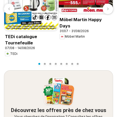
Möbel Martin Happy
Days
31/07 - 31/08/2026
L
TEDi catalogue
Möbel Martin
n
Tournefeuille
0
e
07/08 - 14/08/2026
TEDi
Découvrez les offres près de chez vous
Vous cherchez de l’inspiration ? Consultez les offres