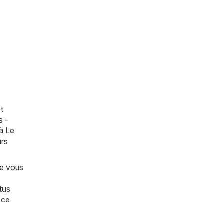
t
s -
 à Le
urs
ue vous
tus
 ce