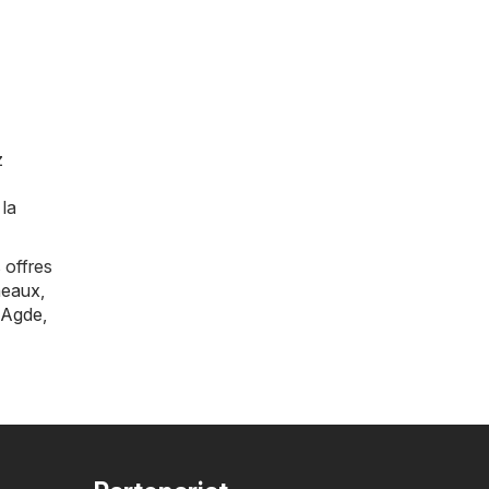
z
 la
 offres
eaux
,
Agde
,