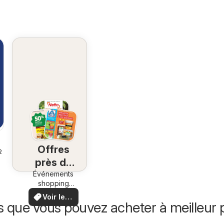
Offres
26
près de
Événements
chez
shopping
vous
locaux et
Voir les
offres
s que vous pouvez acheter à meilleur p
offres
spéciales