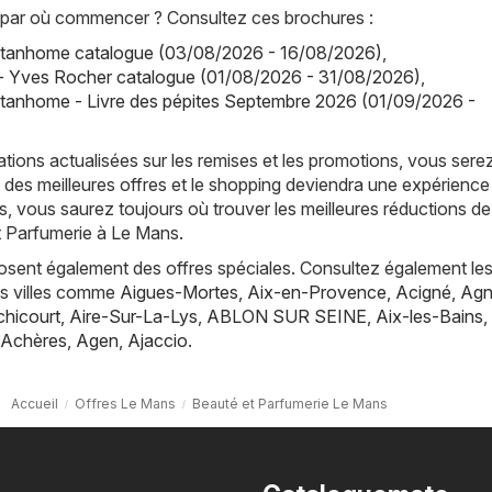
par où commencer ? Consultez ces brochures :
tanhome catalogue (03/08/2026 - 16/08/2026)
,
- Yves Rocher catalogue (01/08/2026 - 31/08/2026)
,
tanhome - Livre des pépites Septembre 2026 (01/09/2026 -
tions actualisées sur les remises et les promotions, vous sere
 des meilleures offres et le shopping deviendra une expérience
, vous saurez toujours où trouver les meilleures réductions de
t Parfumerie à Le Mans.
posent également des offres spéciales. Consultez également les
es villes comme
Aigues-Mortes
,
Aix-en-Provence
,
Acigné
,
Agn
hicourt
,
Aire-Sur-La-Lys
,
ABLON SUR SEINE
,
Aix-les-Bains
,
Achères
,
Agen
,
Ajaccio
.
Accueil
Offres Le Mans
Beauté et Parfumerie Le Mans