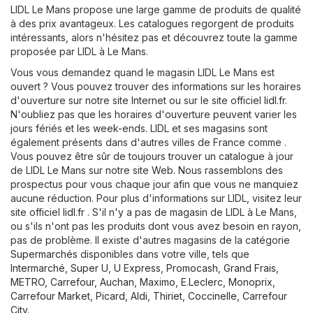
LIDL Le Mans propose une large gamme de produits de qualité
à des prix avantageux. Les catalogues regorgent de produits
intéressants, alors n'hésitez pas et découvrez toute la gamme
proposée par LIDL à Le Mans.
Vous vous demandez quand le magasin LIDL Le Mans est
ouvert ? Vous pouvez trouver des informations sur les horaires
d'ouverture sur notre site Internet ou sur le site officiel
lidl.fr
.
N'oubliez pas que les horaires d'ouverture peuvent varier les
jours fériés et les week-ends. LIDL et ses magasins sont
également présents dans d'autres villes de France comme .
Vous pouvez être sûr de toujours trouver un catalogue à jour
de LIDL Le Mans sur notre site Web. Nous rassemblons des
prospectus pour vous chaque jour afin que vous ne manquiez
aucune réduction. Pour plus d'informations sur LIDL, visitez leur
site officiel
lidl.fr
. S'il n'y a pas de magasin de LIDL à Le Mans,
ou s'ils n'ont pas les produits dont vous avez besoin en rayon,
pas de problème. Il existe d'autres magasins de la catégorie
Supermarchés
disponibles dans votre ville, tels que
Intermarché
,
Super U
,
U Express
,
Promocash
,
Grand Frais
,
METRO
,
Carrefour
,
Auchan
,
Maximo
,
E.Leclerc
,
Monoprix
,
Carrefour Market
,
Picard
,
Aldi
,
Thiriet
,
Coccinelle
,
Carrefour
City
.