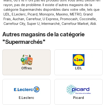
Mans, ou s'ils n'ont pas les produits dont vous avez besoin en
rayon, pas de problème. Il existe d'autres magasins de la
catégorie
Supermarchés
disponibles dans votre ville, tels que
LIDL
,
E.Leclerc
,
Picard
,
Monoprix
,
Maximo
,
METRO
,
Grand
Frais
,
Auchan
,
Carrefour
,
U Express
,
Promocash
,
Coccinelle
,
Carrefour City
,
Super U
,
Intermarché
,
Carrefour Market
,
Aldi
.
Autres magasins de la catégorie
"Supermarchés"
Offres
LIDL
E.Leclerc
Picard