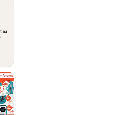
t au
e