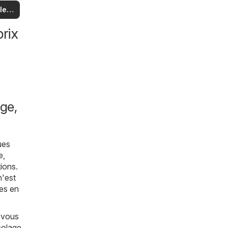
us
 et
 les
es
es
les
rix
ge,
ues
e,
ions.
n'est
les en
 vous
colage,