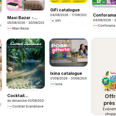
GiFi catalogue
Conforam
04/08/2026 - 17/08/2026
Maxi Bazar -
04/08/2026 - 
GiFi
Rentrée à 
05/08/2026 - 30/08/2026
Brochure
26
Conforama
cassés
Maxi Bazar
Ixina catalogue
01/08/2026 - 31/08/2026
Ixina
Cocktail
Off
du dimanche 02/08/2026
Scandinave
près
026
Cocktail Scandinave
catalogue
Événem
ch
shopp