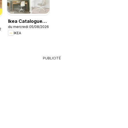
Ikea Catalogue
du mercredi 05/08/2026
des produits -
26
IKEA
Offres Ikea
Family
PUBLICITÉ