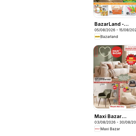
BazarLand -
05/08/2026 - 15/08/20
L'été continue à
Bazarland
petits prix
Maxi Bazar
03/08/2026 - 30/08/2
catalogue
Maxi Bazar