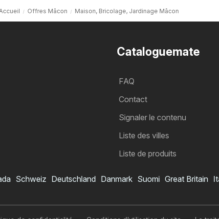
Accueil
Offres Mâcon
Maison, Bricolage, Jardinage Mâcon
Cataloguemate
FAQ
Contact
Signaler le contenu
Liste des villes
Liste de produits
ada
Schweiz
Deutschland
Danmark
Suomi
Great Britain
It