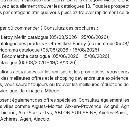
vez actuellement trouver les catalogues 13. Tous les prospec
s par catégorie afin que vous puissiez trouver rapidement ce d
par où commencer ? Consultez ces brochures :
- Leroy Merlin catalogue (05/08/2026 - 25/08/2026)
,
atalogue des produits - Offres Ikea Family (du mercredi 05/08
Bricorama catalogue (05/08/2026 - 16/08/2026)
,
- Bricomarché catalogue (05/08/2026 - 15/08/2026)
,
talogue (05/08/2026 - 19/08/2026)
.
tions actualisées sur les remises et les promotions, vous sere
 des meilleures offres et le shopping deviendra une expérience
, vous saurez toujours où trouver les meilleures réductions de
Bricolage, Jardinage à Mâcon.
posent également des offres spéciales. Consultez également les
es villes comme
Aigues-Mortes
,
Aix-en-Provence
,
Acigné
,
Agn
hicourt
,
Aire-Sur-La-Lys
,
ABLON SUR SEINE
,
Aix-les-Bains
,
Achères
,
Agen
,
Ajaccio
.