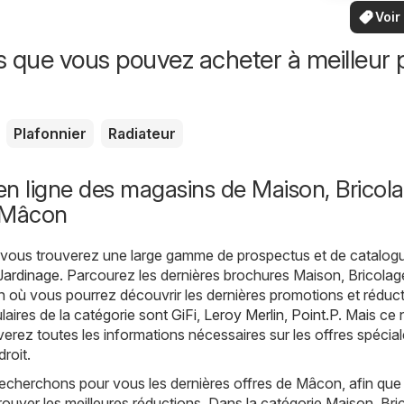
vo
locaux
Voir
offr
offr
spécia
s que vous pouvez acheter à meilleur p
Plafonnier
Radiateur
n ligne des magasins de Maison, Bricola
 Mâcon
, vous trouverez une large gamme de prospectus et de catalog
Jardinage
. Parcourez les dernières brochures Maison, Bricolag
 où vous pourrez découvrir les dernières promotions et réduct
aires de la catégorie sont
GiFi
,
Leroy Merlin
,
Point.P
. Mais ce 
verez toutes les informations nécessaires sur les offres spécia
roit.
recherchons pour vous les dernières offres de Mâcon, afin que
trouver les meilleures réductions. Dans la catégorie Maison, Bri