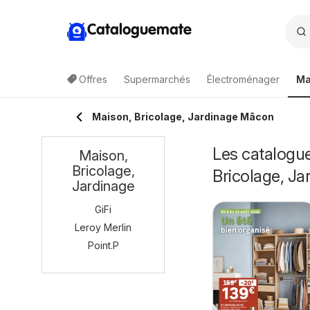
Cataloguemate
Offres
Supermarchés
Électroménager
Ma
Maison, Bricolage, Jardinage Mâcon
Les catalogue
Maison,
Bricolage,
Bricolage, Ja
Jardinage
GiFi
Leroy Merlin
Point.P