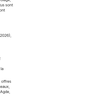
tus sont
ont
/2026)
,
z
 la
 offres
eaux
,
Agde
,