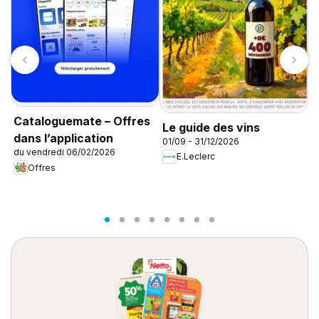
Cataloguemate – Offres
T
Le guide des vins
dans l’application
T
01/09 - 31/12/2026
du vendredi 06/02/2026
0
E.Leclerc
Offres