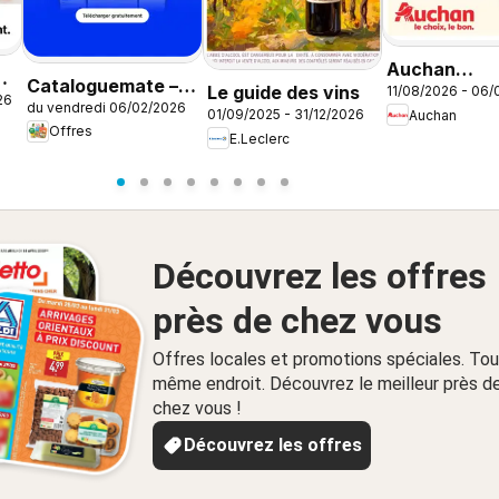
Auchan
Cataloguemate –
Le guide des vins
11/08/2026 - 06
Vêtements
26
du vendredi 06/02/2026
Offres dans
01/09/2025 - 31/12/2026
Auchan
enfants ren
Offres
l’application
E.Leclerc
Découvrez les offres
près de chez vous
Offres locales et promotions spéciales. Tou
même endroit. Découvrez le meilleur près d
chez vous !
Découvrez les offres