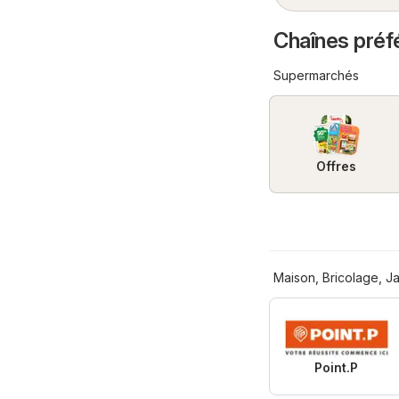
Chaînes préf
Supermarchés
Offres
Maison, Bricolage, J
Point.P