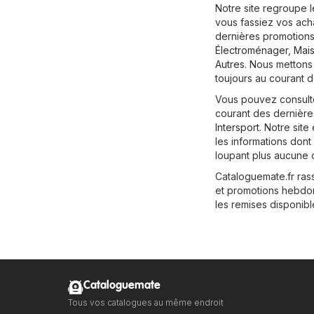
Notre site regroupe 
vous fassiez vos ach
dernières promotions
Électroménager
,
Mais
Autres
. Nous mettons
toujours au courant d
Vous pouvez consulter
courant des dernière
Intersport
. Notre sit
les informations don
loupant plus aucune o
Cataloguemate.fr ras
et promotions hebdom
les remises disponibl
Cataloguemate
Tous vos catalogues au même endroit