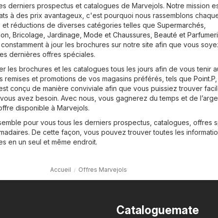
les derniers prospectus et catalogues de Marvejols. Notre mission e
ats à des prix avantageux, c'est pourquoi nous rassemblons chaque
 et réductions de diverses catégories telles que
Supermarchés
,
on, Bricolage, Jardinage
,
Mode et Chaussures
,
Beauté et Parfumer
 constamment à jour les brochures sur notre site afin que vous soye
es dernières offres spéciales.
 les brochures et les catalogues tous les jours afin de vous tenir a
s remises et promotions de vos magasins préférés, tels que
Point.P
,
e est conçu de manière conviviale afin que vous puissiez trouver fac
t vous avez besoin. Avec nous, vous gagnerez du temps et de l’arge
ffre disponible à Marvejols.
semble pour vous tous les derniers prospectus, catalogues, offres 
adaires. De cette façon, vous pouvez trouver toutes les informatio
es en un seul et même endroit.
Accueil
Offres Marvejols
Cataloguemate