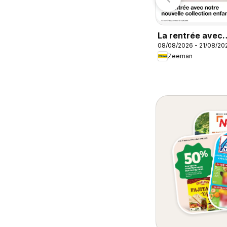
Match Supermarché
Carrefour City
atalogue
La rentrée avec
08/08/2026 - 21/08/20
notre nouvelle
Zeeman
collection enfant