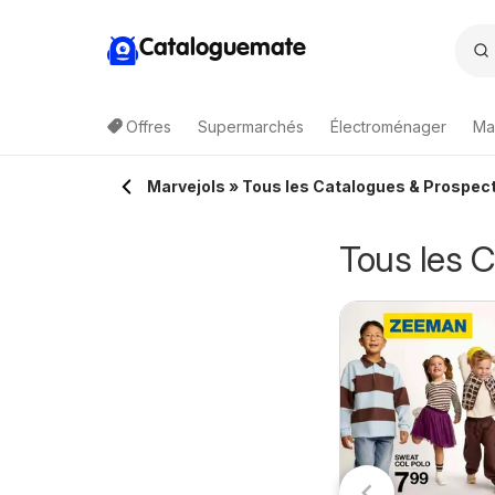
Cataloguemate
Offres
Supermarchés
Électroménager
Ma
Marvejols » Tous les Catalogues & Prospect
Tous les 
atch
Carrefour City
1/08/2026 - 23/08/2026
11/08/2026 - 23/08/2026
upermarché
catalogue