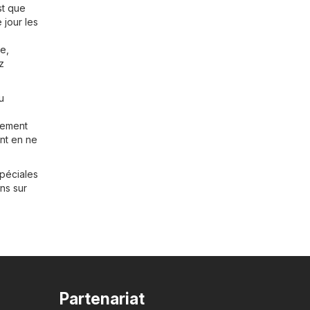
st que
 jour les
ie
,
z
u
ilement
nt en ne
spéciales
ns sur
Partenariat