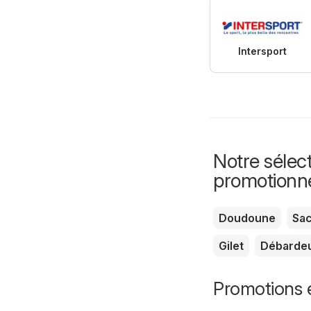
Intersport
Notre sélect
promotionn
Doudoune
Sa
Gilet
Débarde
Promotions e