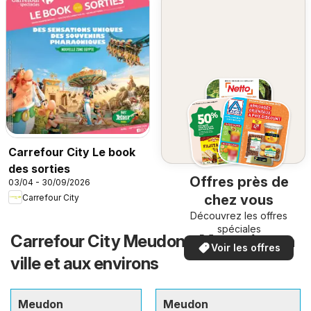
Carrefour City Le book
des sorties
Offres près de
03/04 - 30/09/2026
chez vous
Carrefour City
Découvrez les offres
spéciales
Carrefour City Meudon – Magasins en
Voir les offres
ville et aux environs
Meudon
Meudon