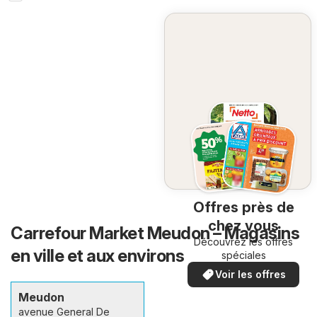
Offres près de
chez vous
Carrefour Market Meudon – Magasins
Découvrez les offres
en ville et aux environs
spéciales
Voir les offres
Meudon
avenue General De