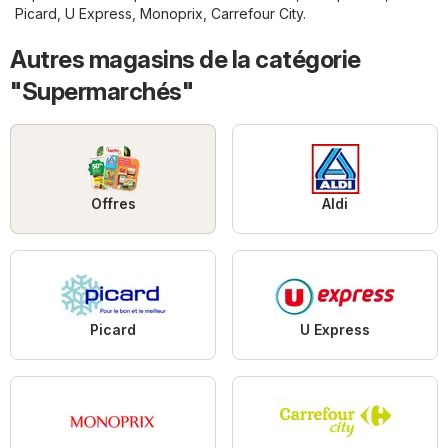
Picard
,
U Express
,
Monoprix
,
Carrefour City
.
Autres magasins de la catégorie
"Supermarchés"
Offres
Aldi
Picard
U Express