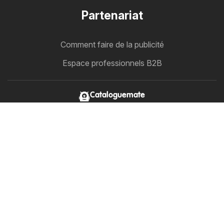
Partenariat
Comment faire de la publicité
Espace professionnels B2B
Cataloguemate
Tous vos catalogues au même endroit
Suivez-nous
Autres pays:
Österreich
Australia
België
Canada
Schweiz
Deutschland
Danmark
Suomi
Great Britain