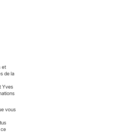
 et
s de la
t
Yves
mations
que vous
tus
 ce