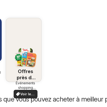
Offres
26
près de
Événements
chez
shopping
vous
locaux et
Voir les
offres
s que vous pouvez acheter à meilleur p
offres
spéciales