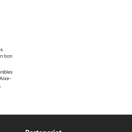
es
un bon
nibles
Aixe-
,