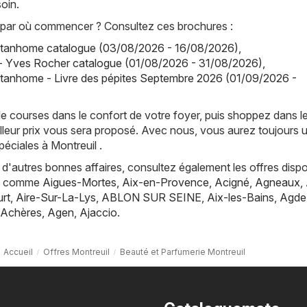
oin.
par où commencer ? Consultez ces brochures :
tanhome catalogue (03/08/2026 - 16/08/2026)
,
- Yves Rocher catalogue (01/08/2026 - 31/08/2026)
,
tanhome - Livre des pépites Septembre 2026 (01/09/2026 -
de courses dans le confort de votre foyer, puis shoppez dans l
lleur prix vous sera proposé. Avec nous, vous aurez toujours 
péciales à Montreuil .
d'autres bonnes affaires, consultez également les offres dispo
es, comme
Aigues-Mortes
,
Aix-en-Provence
,
Acigné
,
Agneaux
,
rt
,
Aire-Sur-La-Lys
,
ABLON SUR SEINE
,
Aix-les-Bains
,
Agde
Achères
,
Agen
,
Ajaccio
.
Accueil
Offres Montreuil
Beauté et Parfumerie Montreuil