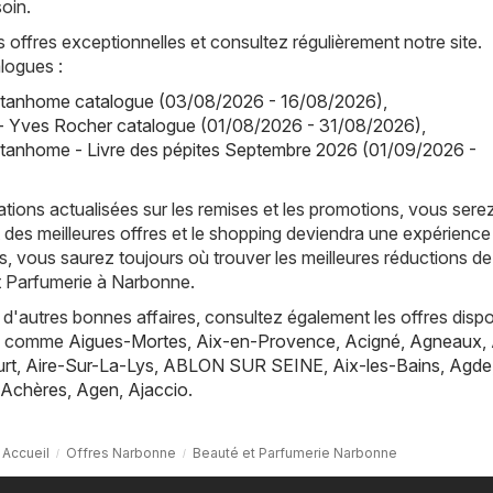
oin.
offres exceptionnelles et consultez régulièrement notre site.
logues :
tanhome catalogue (03/08/2026 - 16/08/2026)
,
- Yves Rocher catalogue (01/08/2026 - 31/08/2026)
,
tanhome - Livre des pépites Septembre 2026 (01/09/2026 -
tions actualisées sur les remises et les promotions, vous sere
 des meilleures offres et le shopping deviendra une expérience
, vous saurez toujours où trouver les meilleures réductions de
t Parfumerie à Narbonne.
d'autres bonnes affaires, consultez également les offres dispo
es, comme
Aigues-Mortes
,
Aix-en-Provence
,
Acigné
,
Agneaux
,
rt
,
Aire-Sur-La-Lys
,
ABLON SUR SEINE
,
Aix-les-Bains
,
Agde
Achères
,
Agen
,
Ajaccio
.
Accueil
Offres Narbonne
Beauté et Parfumerie Narbonne