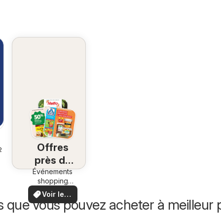
Offres
26
près de
Événements
chez
shopping
vous
locaux et
Voir les
offres
s que vous pouvez acheter à meilleur p
offres
spéciales