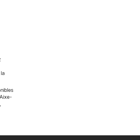
z
 la
nibles
Aixe-
,