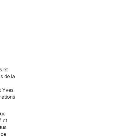
s et
s de la
s
t
Yves
mations
que
é et
tus
 ce