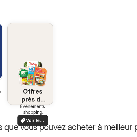
Offres
26
près de
Événements
chez
shopping
vous
locaux et
Voir les
offres
s que vous pouvez acheter à meilleur p
offres
spéciales