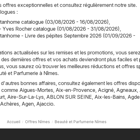
offres exceptionnelles et consultez régulièrement notre site.
logues :
tanhome catalogue (03/08/2026 - 16/08/2026)
,
- Yves Rocher catalogue (01/08/2026 - 31/08/2026)
,
tanhome - Livre des pépites Septembre 2026 (01/09/2026 -
tions actualisées sur les remises et les promotions, vous sere
 des dernières offres et vos achats deviendront plus faciles et 
s, vous saurez où trouver les meilleures réductions et offres s
uté et Parfumerie à Nîmes.
d'autres bonnes affaires, consultez également les offres dispo
es, comme
Aigues-Mortes
,
Aix-en-Provence
,
Acigné
,
Agneaux
,
rt
,
Aire-Sur-La-Lys
,
ABLON SUR SEINE
,
Aix-les-Bains
,
Agde
Achères
,
Agen
,
Ajaccio
.
Accueil
Offres Nîmes
Beauté et Parfumerie Nîmes