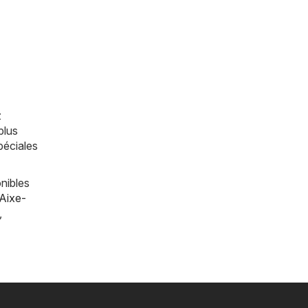
z
plus
péciales
nibles
Aixe-
,