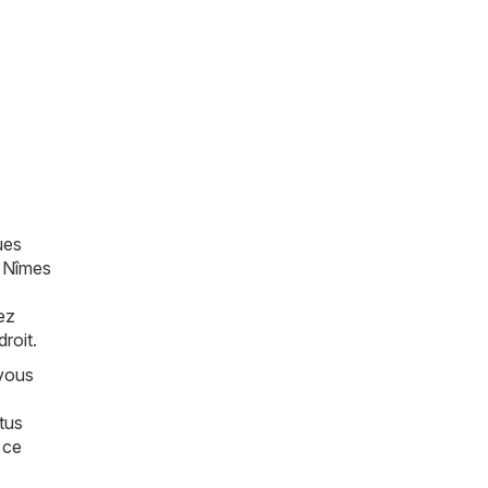
ues
e Nîmes
ez
roit.
 vous
tus
 ce