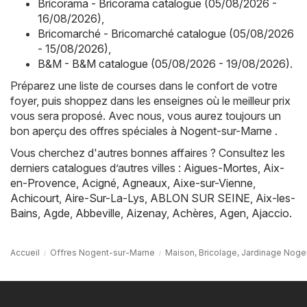
Bricorama - Bricorama catalogue (05/08/2026 -
16/08/2026)
,
Bricomarché - Bricomarché catalogue (05/08/2026
- 15/08/2026)
,
B&M - B&M catalogue (05/08/2026 - 19/08/2026)
.
Préparez une liste de courses dans le confort de votre
foyer, puis shoppez dans les enseignes où le meilleur prix
vous sera proposé. Avec nous, vous aurez toujours un
bon aperçu des offres spéciales à Nogent-sur-Marne .
Vous cherchez d'autres bonnes affaires ? Consultez les
derniers catalogues d’autres villes :
Aigues-Mortes
,
Aix-
en-Provence
,
Acigné
,
Agneaux
,
Aixe-sur-Vienne
,
Achicourt
,
Aire-Sur-La-Lys
,
ABLON SUR SEINE
,
Aix-les-
Bains
,
Agde
,
Abbeville
,
Aizenay
,
Achères
,
Agen
,
Ajaccio
.
Accueil
Offres Nogent-sur-Marne
Maison, Bricolage, Jardinage Nog