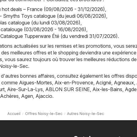
hot deals – France (09/08/2026 - 31/12/2026)
,
- Smyths Toys catalogue (du jeudi 06/08/2026)
,
olas catalogue (du lundi 03/08/2026)
,
a catalouge (03/08/2026 - 16/08/2026)
,
 Catalogue Tupperware Été (du vendredi 31/07/2026)
.
tions actualisées sur les remises et les promotions, vous sere
 des meilleures offres et le shopping deviendra une expérience
, vous saurez toujours où trouver les meilleures réductions de
Noisy-le-Sec.
d'autres bonnes affaires, consultez également les offres dispo
es, comme
Aigues-Mortes
,
Aix-en-Provence
,
Acigné
,
Agneaux
,
rt
,
Aire-Sur-La-Lys
,
ABLON SUR SEINE
,
Aix-les-Bains
,
Agde
Achères
,
Agen
,
Ajaccio
.
Accueil
Offres Noisy-le-Sec
Autres Noisy-le-Sec