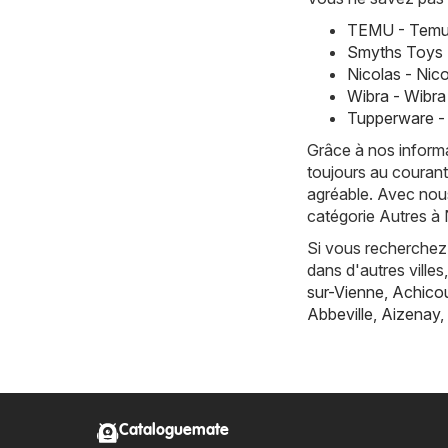
TEMU - Temu 
Smyths Toys 
Nicolas - Nic
Wibra - Wibr
Tupperware -
Grâce à nos informa
toujours au courant
agréable. Avec nous
catégorie Autres à 
Si vous recherchez 
dans d'autres vill
sur-Vienne
,
Achicou
Abbeville
,
Aizenay
,
Cataloguemate