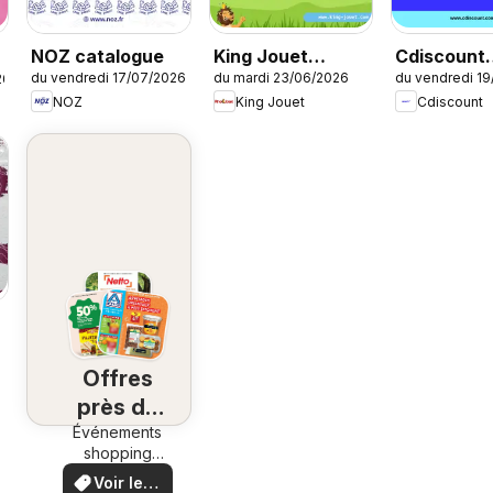
NOZ catalogue
King Jouet
Cdiscount
du vendredi 17/07/2026
du mardi 23/06/2026
du vendredi 1
26
catalogue
catalogue
NOZ
King Jouet
Cdiscount
Offres
près de
Événements
chez
shopping
vous
locaux et
Voir les