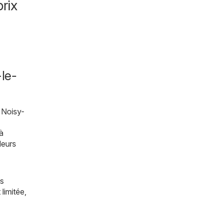
rix
le-
 Noisy-
à
leurs
us
limitée,