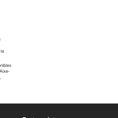
z
 la
nibles
Aixe-
,