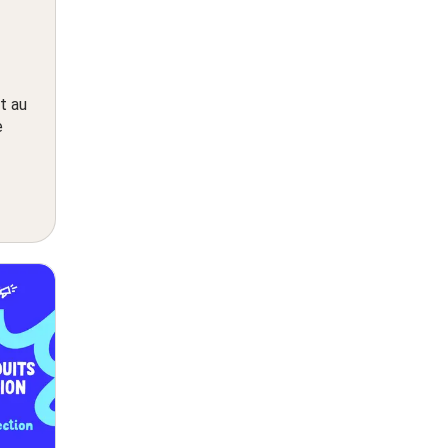
t au
e