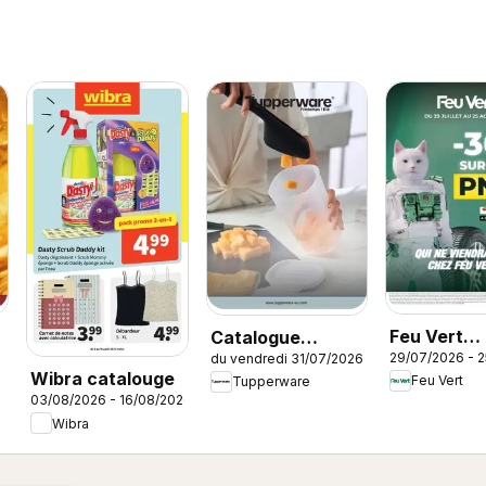
Feu Vert
Catalogue
29/07/2026 - 
du vendredi 31/07/2026
catalogue
Tupperware Été
Wibra catalouge
Feu Vert
Tupperware
03/08/2026 - 16/08/2026
Wibra