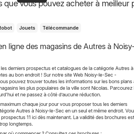
offres
s que vous pouvez acheter à meilleur p
offres
spéciales
Robot
Jouets
Télécommande
n ligne des magasins de Autres à Noisy-
les derniers prospectus et catalogues de la catégorie Autres à
êtes au bon endroit ! Sur notre site Web
Noisy-le-Sec -
vous pouvez trouver toutes les informations sur les bons plans 
agasins les plus populaires de la ville sont
Nicolas
. Parcourez 
rd'hui et ne passez à côté d’aucune réduction.
 maximum chaque jour pour vous proposer tous les derniers
tégorie Autres à Noisy-le-Sec en un seul et même endroit. Vo
prospectus 11 ici dès maintenant. La validité des brochures est 
 trop longtemps.
par où commencer ? Consultez ces brochures :