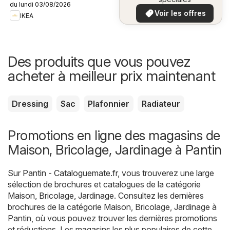
du lundi 03/08/2026
plus bas
Voir les offres
IKEA
Des produits que vous pouvez
acheter à meilleur prix maintenant
Dressing
Sac
Plafonnier
Radiateur
Promotions en ligne des magasins de
Maison, Bricolage, Jardinage à Pantin
Sur
Pantin - Cataloguemate.fr
, vous trouverez une large
sélection de brochures et catalogues de la catégorie
Maison, Bricolage, Jardinage
. Consultez les dernières
brochures de la catégorie Maison, Bricolage, Jardinage à
Pantin, où vous pouvez trouver les dernières promotions
et réductions. Les magasins les plus populaires de cette