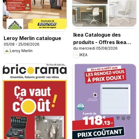
Ikea Catalogue des
Leroy Merlin catalogue
produits - Offres Ikea
05/08 - 25/08/2026
du mercredi 05/08/2026
Family
Leroy Merlin
IKEA