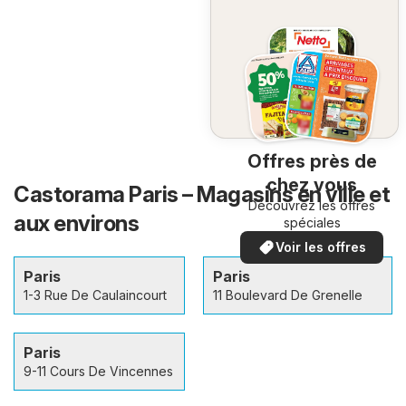
Offres près de
chez vous
Castorama Paris – Magasins en ville et
Découvrez les offres
aux environs
spéciales
Voir les offres
Paris
Paris
1-3 Rue De Caulaincourt
11 Boulevard De Grenelle
Paris
9-11 Cours De Vincennes