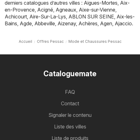
derniers catalogues d’autres villes :
Aigues-Mortes
,
Aix-
en-Provence
,
Acigné
,
Agneaux
,
Aixe-sur-Vienne
,
Achicourt
,
Aire-Sur-La-Lys
,
ABLON SUR SEINE
,
Aix-les-
Bains
,
Agde
,
Abbeville
,
Aizenay
,
Achères
,
Agen
,
Ajaccio
.
Accueil
Offres Pessac
Mode et Chaussures Pessac
Cataloguemate
FAQ
Contact
Signaler le contenu
Liste des villes
Liste de produits