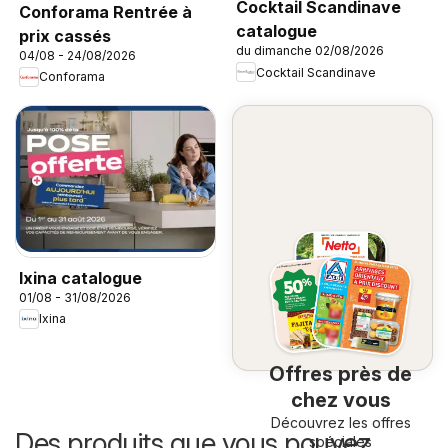
Cocktail Scandinave
Conforama Rentrée à
catalogue
prix cassés
du dimanche 02/08/2026
04/08 - 24/08/2026
Cocktail Scandinave
Conforama
Ixina catalogue
01/08 - 31/08/2026
Ixina
Offres près de
chez vous
Découvrez les offres
Des produits que vous pouvez
spéciales