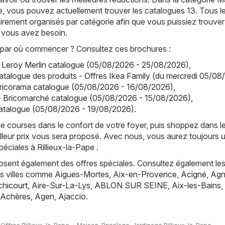
e, vous pouvez actuellement trouver les catalogues 13. Tous l
irement organisés par catégorie afin que vous puissiez trouver
 vous avez besoin.
par où commencer ? Consultez ces brochures :
- Leroy Merlin catalogue (05/08/2026 - 25/08/2026)
,
atalogue des produits - Offres Ikea Family (du mercredi 05/08
Bricorama catalogue (05/08/2026 - 16/08/2026)
,
- Bricomarché catalogue (05/08/2026 - 15/08/2026)
,
talogue (05/08/2026 - 19/08/2026)
.
de courses dans le confort de votre foyer, puis shoppez dans l
lleur prix vous sera proposé. Avec nous, vous aurez toujours 
éciales à Rillieux-la-Pape .
posent également des offres spéciales. Consultez également les
es villes comme
Aigues-Mortes
,
Aix-en-Provence
,
Acigné
,
Agn
hicourt
,
Aire-Sur-La-Lys
,
ABLON SUR SEINE
,
Aix-les-Bains
,
Achères
,
Agen
,
Ajaccio
.