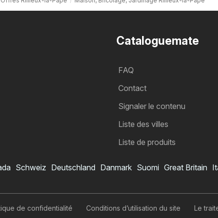
Offres Rillieux-la-Pape
Maison, Bricolage, Jardinage Rillieux-la-Pape
Cataloguemate
FAQ
Contact
Signaler le contenu
Liste des villes
Liste de produits
ada
Schweiz
Deutschland
Danmark
Suomi
Great Britain
It
itique de confidentialité
Conditions d’utilisation du site
Le tra