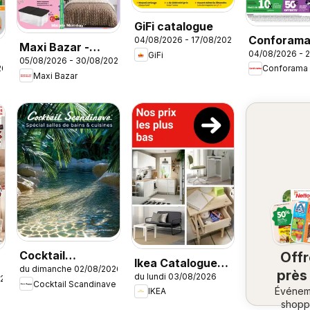
GiFi catalogue
Conforam
04/08/2026 - 17/08/2026
Maxi Bazar -
04/08/2026 - 
GiFi
Rentrée à 
05/08/2026 - 30/08/2026
Brochure
26
Conforama
cassés
Maxi Bazar
Cocktail
Off
Ikea Catalogue
du dimanche 02/08/2026
Scandinave
près
du lundi 03/08/2026
des produits -
026
Cocktail Scandinave
catalogue
Événem
ch
IKEA
Nos prix les plus
shopp