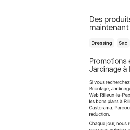
Des produit
maintenant
Dressing
Sac
Promotions e
Jardinage à 
Si vous recherchez 
Bricolage, Jardinage
Web
Rillieux-la-Pa
les bons plans à Ril
Castorama
. Parcou
réduction.
Chaque jour, nous r
que vous puissiez s