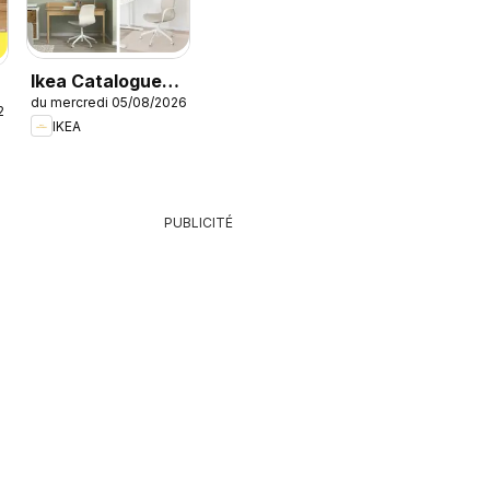
Ikea Catalogue
du mercredi 05/08/2026
des produits -
26
IKEA
Offres Ikea
Family
PUBLICITÉ