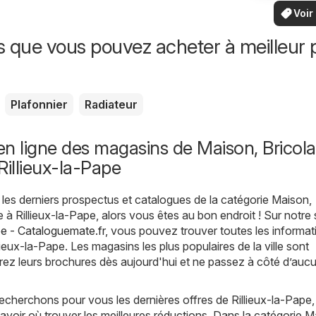
vo
bas
locaux
Voir
offr
offr
spécia
s que vous pouvez acheter à meilleur p
Plafonnier
Radiateur
n ligne des magasins de Maison, Bricola
Rillieux-la-Pape
les derniers prospectus et catalogues de la catégorie Maison,
 à Rillieux-la-Pape, alors vous êtes au bon endroit ! Sur notre 
pe - Cataloguemate.fr
, vous pouvez trouver toutes les informat
lieux-la-Pape. Les magasins les plus populaires de la ville sont
rez leurs brochures dès aujourd'hui et ne passez à côté d’auc
echerchons pour vous les dernières offres de Rillieux-la-Pape,
avoir où trouver les meilleures réductions. Dans la catégorie M