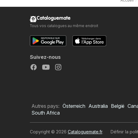
Accueil
Cataloguemate
Tous vos catalogues au même endroit
Suivez-nous
Autres pays:
Österreich
Australia
België
Can
South Africa
Copyright © 2026
Cataloguemate.fr
.
Définir la pol