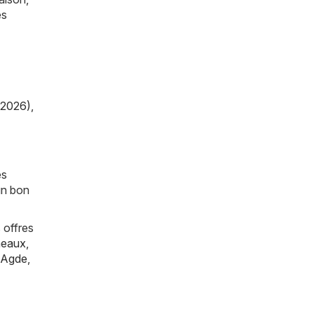
es
/2026)
,
es
un bon
 offres
eaux
,
Agde
,