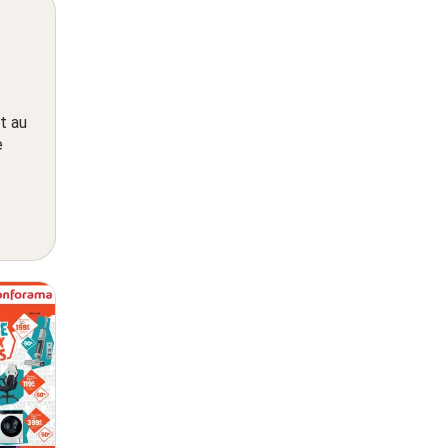
t au
e