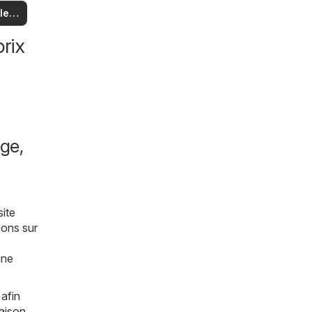
us
 et
 les
es
es
les
rix
ge,
site
ions sur
une
 afin
aison,