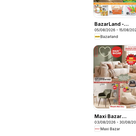
BazarLand -
05/08/2026 - 15/08/20
L'été continue à
Bazarland
petits prix
Maxi Bazar
03/08/2026 - 30/08/2
catalogue
Maxi Bazar