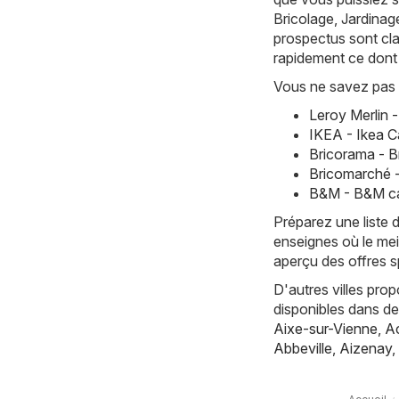
Bricolage, Jardinag
prospectus sont cla
rapidement ce dont
Vous ne savez pas 
Leroy Merlin 
IKEA - Ikea C
Bricorama - 
Bricomarché 
B&M - B&M ca
Préparez une liste 
enseignes où le mei
aperçu des offres sp
D'autres villes pro
disponibles dans d
Aixe-sur-Vienne
,
Ac
Abbeville
,
Aizenay
,