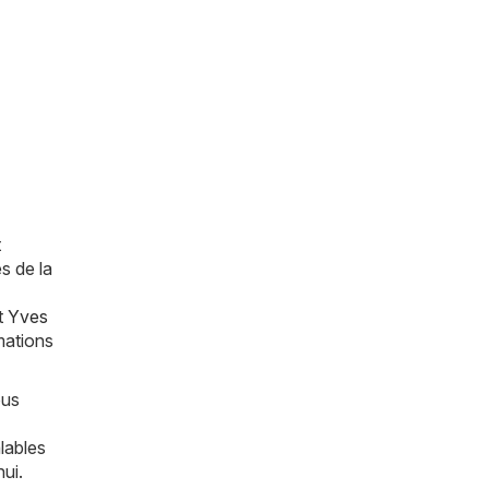
t
s de la
t
Yves
mations
ous
lables
ui.