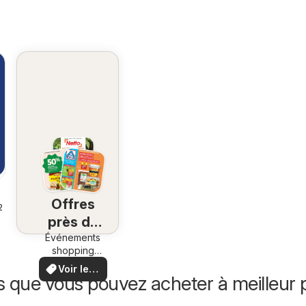
Offres
26
près de
Événements
chez
shopping
vous
locaux et
Voir les
offres
s que vous pouvez acheter à meilleur p
offres
spéciales