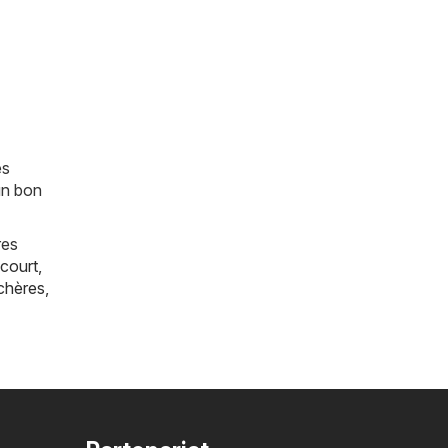
es
un bon
res
court
,
chères
,