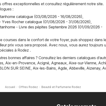
offres exceptionnelles et consultez régulièrement notre site.
logues :
tanhome catalogue (03/08/2026 - 16/08/2026)
,
- Yves Rocher catalogue (01/08/2026 - 31/08/2026)
,
tanhome - Livre des pépites Septembre 2026 (01/09/2026 -
de courses dans le confort de votre foyer, puis shoppez dans l
lleur prix vous sera proposé. Avec nous, vous aurez toujours 
péciales à Rodez .
res bonnes affaires ? Consultez les derniers catalogues d’aut
es
,
Aix-en-Provence
,
Acigné
,
Agneaux
,
Aixe-sur-Vienne
,
Achi
BLON SUR SEINE
,
Aix-les-Bains
,
Agde
,
Abbeville
,
Aizenay
,
A
Accueil
Offres Rodez
Beauté et Parfumerie Rodez