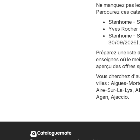
Ne manquez pas les 
Parcourez ces cata
Stanhome - S
Yves Rocher 
Stanhome - S
30/09/2026)
,
Préparez une liste 
enseignes où le mei
aperçu des offres s
Vous cherchez d'aut
villes :
Aigues-Mort
Aire-Sur-La-Lys
,
A
Agen
,
Ajaccio
.
Cataloguemate