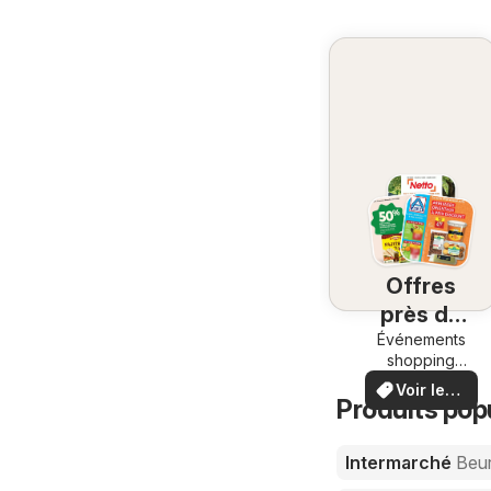
Offres
près de
chez vous
Événements
shopping
locaux et
Voir les
offres
Produits pop
offres
spéciales
Intermarché
Beur