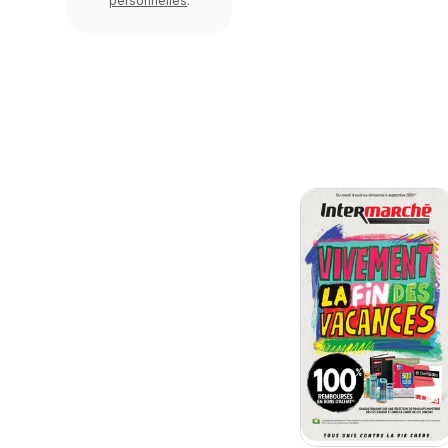
personnelles
.