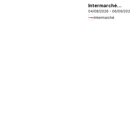
Intermarché
04/08/2026 - 06/09/20
vivement la fin
Intermarché
des vacances