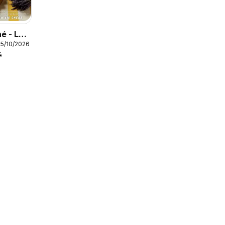
é - Les
05/10/2026
teur
é
/été