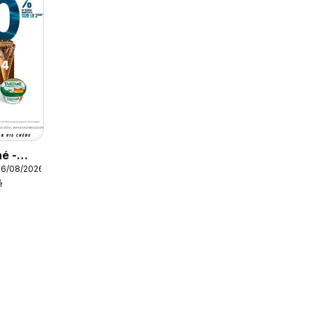
é -
16/08/2026
 nos
é