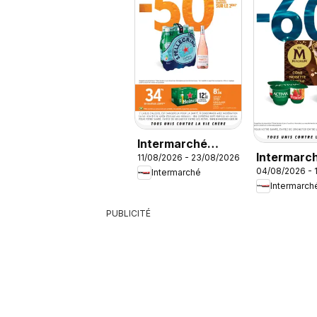
Intermarché
Intermarch
11/08/2026 - 23/08/2026
catalogue
04/08/2026 - 
Découvrez
Intermarché
Intermarch
offres
PUBLICITÉ