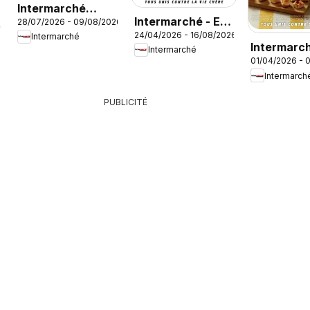
Intermarché
Intermarché - En
28/07/2026 - 09/08/2026
catalogue
26
24/04/2026 - 16/08/2026
gros, c’est moins
Intermarché
Intermarch
Intermarché
cher
01/04/2026 - 
menus trai
Intermarch
printemps
PUBLICITÉ