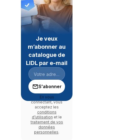
Je veux
m’abonner au
catalogue de
LIDL par e-mail
S'abonner
En vous
connectant, vous
acceptez les
conditions
d’utilisation
et le
traitement de vos
données
personnelles
.