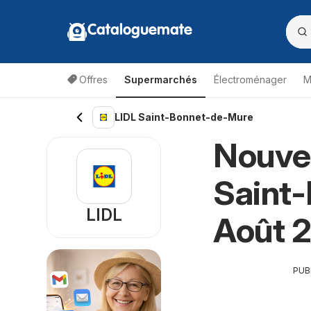
Cataloguemate
Offres
Supermarchés
Électroménager
M
LIDL Saint-Bonnet-de-Mure
Nouvea
Saint
LIDL
Août 
PUB