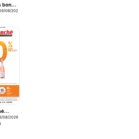
s bons
 09/08/2026
eek-
votre
hé
23/08/2026
é