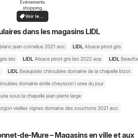
chez vous
Événements
shopping
locaux et
Voir les
offres
offres
spéciales
ulaires dans les magasins LIDL
 blanc jean cornelius 2021 aoc
LIDL
Alsace pinot gris
gris bio
LIDL
Alsace pinot gris bio 2022 aop
LIDL
Beaufor
p
LIDL
Beaujolais chiroubles domaine de la chapelle bizot
iroubles domaine emile cheysson l oree du jour
urie sous la chapelle jean pierre large
orgon vieilles vignes domaine des souchons 2021 aoc
onnet-de-Mure – Magasins en ville et aux