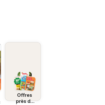
Offres
près de
6