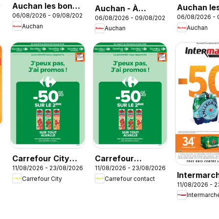
Auchan les bons
26
Auchan le
Auchan - À
06/08/2026 - 09/08/2026
plans du week-
06/08/2026 -
06/08/2026 - 09/08/2026
plans du w
l'honneur cette
Auchan
Auchan
Auchan
end dans votre
end dans 
semaine
hyper
super
6
Carrefour City
Carrefour
11/08/2026 - 23/08/2026
11/08/2026 - 23/08/2026
catalogue
contact
Intermarc
Carrefour City
Carrefour contact
catalogue
11/08/2026 - 
catalogue
Intermarch