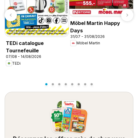
Möbel Martin Happy
Days
31/07 - 31/08/2026
C
TEDi catalogue
Möbel Martin
d
Tournefeuille
d
07/08 - 14/08/2026
TEDi