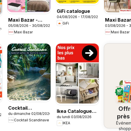
GiFi catalogue
04/08/2026 - 17/08/2026
Maxi Bazar -
Maxi Baza
GiFi
05/08/2026 - 30/08/2026
03/08/2026 - 
Brochure
catalogue
26
Maxi Bazar
Maxi Bazar
Cocktail
Off
Ikea Catalogue
du dimanche 02/08/2026
Scandinave
026
près
du lundi 03/08/2026
des produits -
Cocktail Scandinave
catalogue
Événem
ch
IKEA
Nos prix les plus
shopp