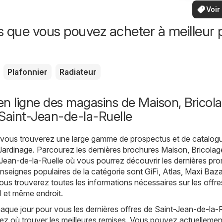
vo
bas
locaux
Voir
offr
offr
spécia
s que vous pouvez acheter à meilleur p
Plafonnier
Radiateur
n ligne des magasins de Maison, Bricola
Saint-Jean-de-la-Ruelle
, vous trouverez une large gamme de prospectus et de catalog
Jardinage
. Parcourez les dernières brochures Maison, Bricolag
Jean-de-la-Ruelle où vous pourrez découvrir les dernières pr
enseignes populaires de la catégorie sont
GiFi
,
Atlas
,
Maxi Baza
Vous trouverez toutes les informations nécessaires sur les offre
l et même endroit.
ue jour pour vous les dernières offres de Saint-Jean-de-la-R
ez où trouver les meilleures remises. Vous pouvez actuellemen