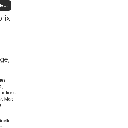
us
 et
 les
es
es
les
rix
ge,
ues
e,
omotions
r
. Mais
s
uelle,
t