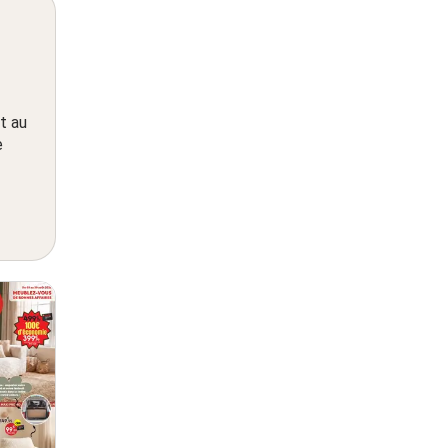
t au
e