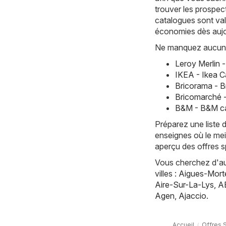
trouver les prospec
catalogues sont vala
économies dès aujo
Ne manquez aucune 
Leroy Merlin 
IKEA - Ikea C
Bricorama - 
Bricomarché 
B&M - B&M ca
Préparez une liste 
enseignes où le mei
aperçu des offres s
Vous cherchez d'aut
villes :
Aigues-Mort
Aire-Sur-La-Lys
,
A
Agen
,
Ajaccio
.
Accueil
Offres 