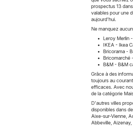
prospectus 13 dans 
valables pour une d
aujourd'hui.
Ne manquez aucune 
Leroy Merlin 
IKEA - Ikea C
Bricorama - 
Bricomarché 
B&M - B&M ca
Grâce à des informa
toujours au courant
efficaces. Avec nou
de la catégorie Mai
D'autres villes pro
disponibles dans d
Aixe-sur-Vienne
,
Ac
Abbeville
,
Aizenay
,