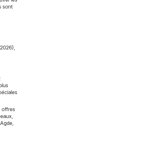
s sont
/2026)
,
z
plus
péciales
 offres
eaux
,
Agde
,