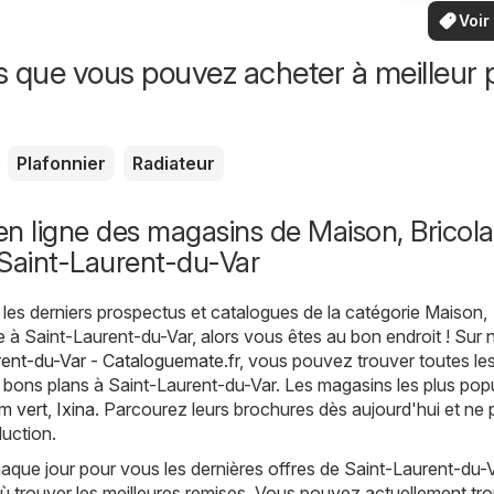
vo
bas
locaux
Voir
offr
offr
spécia
s que vous pouvez acheter à meilleur p
Plafonnier
Radiateur
n ligne des magasins de Maison, Bricola
Saint-Laurent-du-Var
les derniers prospectus et catalogues de la catégorie Maison,
e à Saint-Laurent-du-Var, alors vous êtes au bon endroit ! Sur 
ent-du-Var - Cataloguemate.fr
, vous pouvez trouver toutes le
s bons plans à Saint-Laurent-du-Var. Les magasins les plus popu
 vert
,
Ixina
. Parcourez leurs brochures dès aujourd'hui et ne
uction.
ue jour pour vous les dernières offres de Saint-Laurent-du-Va
 trouver les meilleures remises. Vous pouvez actuellement tro