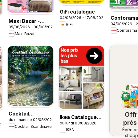
GiFi catalogue
Conforam
04/08/2026 - 17/08/2026
Maxi Bazar -
04/08/2026 - 
GiFi
Rentrée à 
05/08/2026 - 30/08/2026
Brochure
26
Conforama
cassés
Maxi Bazar
Cocktail
Off
Ikea Catalogue
du dimanche 02/08/2026
Scandinave
près
du lundi 03/08/2026
des produits -
026
Cocktail Scandinave
catalogue
Événem
ch
IKEA
Nos prix les plus
shopp