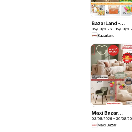
BazarLand -
05/08/2026 - 15/08/20
L'été continue à
Bazarland
petits prix
Maxi Bazar
03/08/2026 - 30/08/2
catalogue
Maxi Bazar