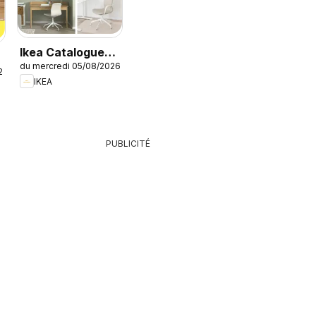
Ikea Catalogue
du mercredi 05/08/2026
des produits -
26
IKEA
Offres Ikea
Family
PUBLICITÉ