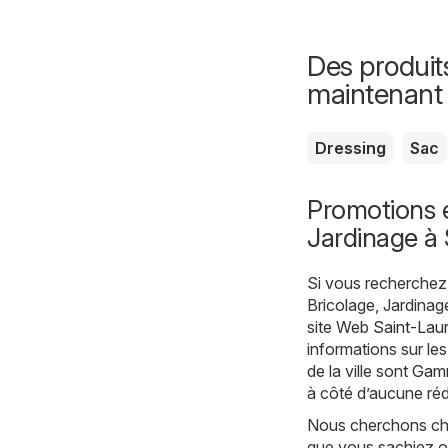
Des produit
maintenant
Dressing
Sac
Promotions e
Jardinage à 
Si vous recherchez 
Bricolage, Jardinag
site Web
Saint-Laur
informations sur le
de la ville sont
Gamm
à côté d’aucune réd
Nous cherchons chaq
que vous sachiez où