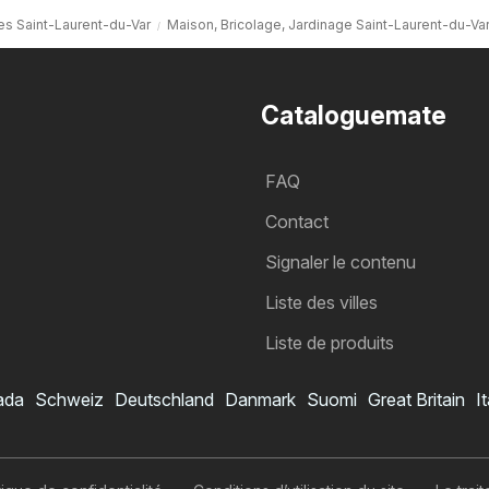
es Saint-Laurent-du-Var
Maison, Bricolage, Jardinage Saint-Laurent-du-Va
Cataloguemate
FAQ
Contact
Signaler le contenu
Liste des villes
Liste de produits
ada
Schweiz
Deutschland
Danmark
Suomi
Great Britain
It