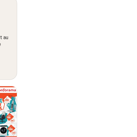
t au
e