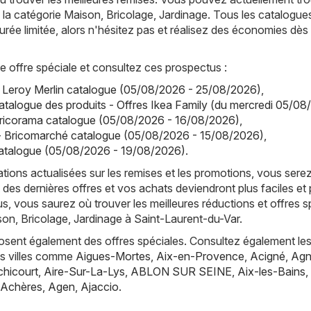
la catégorie Maison, Bricolage, Jardinage. Tous les catalogue
urée limitée, alors n'hésitez pas et réalisez des économies dès
offre spéciale et consultez ces prospectus :
- Leroy Merlin catalogue (05/08/2026 - 25/08/2026)
,
atalogue des produits - Offres Ikea Family (du mercredi 05/08
Bricorama catalogue (05/08/2026 - 16/08/2026)
,
- Bricomarché catalogue (05/08/2026 - 15/08/2026)
,
talogue (05/08/2026 - 19/08/2026)
.
tions actualisées sur les remises et les promotions, vous sere
 des dernières offres et vos achats deviendront plus faciles et 
s, vous saurez où trouver les meilleures réductions et offres s
son, Bricolage, Jardinage à Saint-Laurent-du-Var.
posent également des offres spéciales. Consultez également les
es villes comme
Aigues-Mortes
,
Aix-en-Provence
,
Acigné
,
Agn
hicourt
,
Aire-Sur-La-Lys
,
ABLON SUR SEINE
,
Aix-les-Bains
,
Achères
,
Agen
,
Ajaccio
.