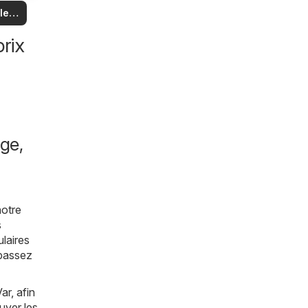
us
 et
 les
es
es
les
rix
ge,
notre
s
laires
 passez
r, afin
uver les