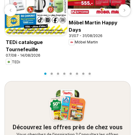
Möbel Martin Happy
Days
31/07 - 31/08/2026
L
TEDi catalogue
Möbel Martin
n
Tournefeuille
0
e
07/08 - 14/08/2026
TEDi
Découvrez les offres près de chez vous
Vous cherchez de l’inspiration ? Consultez les offres