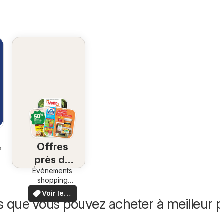
Offres
26
près de
Événements
chez
shopping
vous
locaux et
Voir les
offres
s que vous pouvez acheter à meilleur p
offres
spéciales