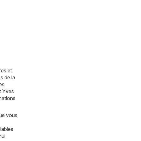
res et
s de la
es
t
Yves
mations
que vous
lables
ui.