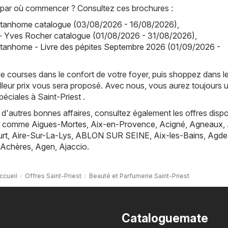
par où commencer ? Consultez ces brochures :
tanhome catalogue (03/08/2026 - 16/08/2026)
,
- Yves Rocher catalogue (01/08/2026 - 31/08/2026)
,
tanhome - Livre des pépites Septembre 2026 (01/09/2026 -
de courses dans le confort de votre foyer, puis shoppez dans l
lleur prix vous sera proposé. Avec nous, vous aurez toujours 
éciales à Saint-Priest .
d'autres bonnes affaires, consultez également les offres dispo
es, comme
Aigues-Mortes
,
Aix-en-Provence
,
Acigné
,
Agneaux
,
rt
,
Aire-Sur-La-Lys
,
ABLON SUR SEINE
,
Aix-les-Bains
,
Agde
Achères
,
Agen
,
Ajaccio
.
ccueil
Offres Saint-Priest
Beauté et Parfumerie Saint-Priest
Cataloguemate