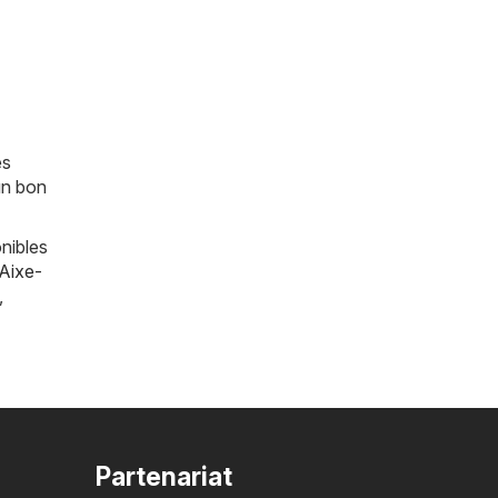
es
un bon
nibles
Aixe-
,
Partenariat