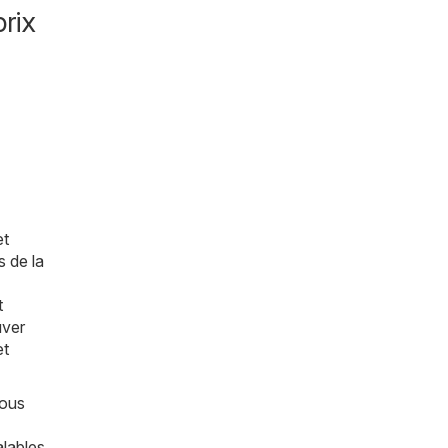
rix
et
s de la
t
uver
et
vous
alables