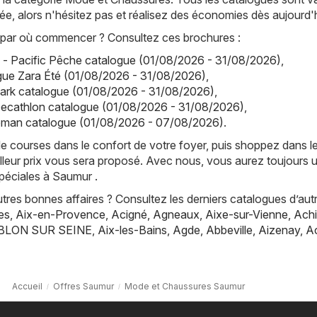
tée, alors n'hésitez pas et réalisez des économies dès aujourd'h
par où commencer ? Consultez ces brochures :
 - Pacific Pêche catalogue (01/08/2026 - 31/08/2026)
,
gue Zara Été (01/08/2026 - 31/08/2026)
,
mark catalogue (01/08/2026 - 31/08/2026)
,
Decathlon catalogue (01/08/2026 - 31/08/2026)
,
man catalogue (01/08/2026 - 07/08/2026)
.
de courses dans le confort de votre foyer, puis shoppez dans l
lleur prix vous sera proposé. Avec nous, vous aurez toujours 
péciales à Saumur .
res bonnes affaires ? Consultez les derniers catalogues d’aut
es
,
Aix-en-Provence
,
Acigné
,
Agneaux
,
Aixe-sur-Vienne
,
Achi
BLON SUR SEINE
,
Aix-les-Bains
,
Agde
,
Abbeville
,
Aizenay
,
A
Accueil
Offres Saumur
Mode et Chaussures Saumur