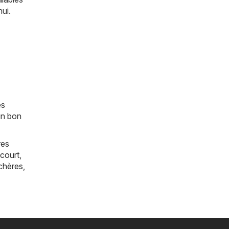
ui.
es
un bon
res
court
,
chères
,