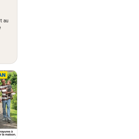
t au
e