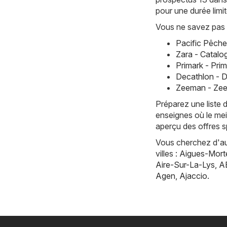
pour une durée limi
Vous ne savez pas 
Pacific Pêche
Zara - Catalo
Primark - Pri
Decathlon - 
Zeeman - Zee
Préparez une liste 
enseignes où le mei
aperçu des offres s
Vous cherchez d'aut
villes :
Aigues-Mort
Aire-Sur-La-Lys
,
A
Agen
,
Ajaccio
.