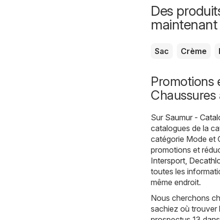
Des produit
maintenant
Sac
Crème
Promotions 
Chaussures
Sur
Saumur - Catal
catalogues de la c
catégorie Mode et 
promotions et réduc
Intersport
,
Decathl
toutes les informati
même endroit.
Nous cherchons cha
sachiez où trouver 
prospectus 13 dans