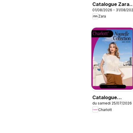
Catalogue Zara
01/08/2026 - 31/08/20
Girls
Zara
Catalogue
du samedi 25/07/2026
Charlott Été
Charlott