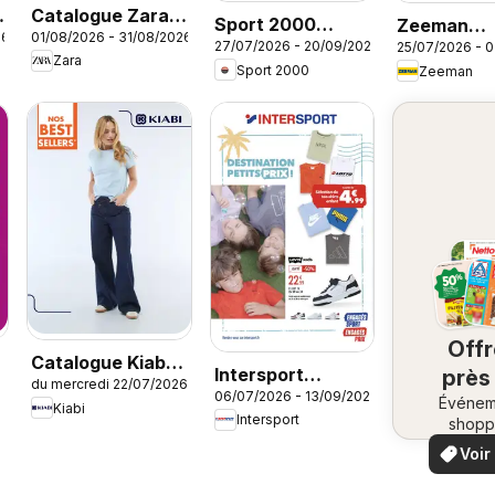
Catalogue Zara
Sport 2000
Zeeman
26
01/08/2026 - 31/08/2026
Boys
27/07/2026 - 20/09/2026
25/07/2026 - 
catalogue
catalogue
Zara
Sport 2000
Zeeman
Off
Catalogue Kiabi
Intersport
près
du mercredi 22/07/2026
Été
06/07/2026 - 13/09/2026
catalogue
Événem
ch
Kiabi
Intersport
shopp
vo
locaux
Voir
offr
offr
spécia