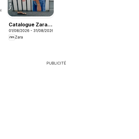
26
Catalogue Zara
01/08/2026 - 31/08/2026
Été
Zara
PUBLICITÉ