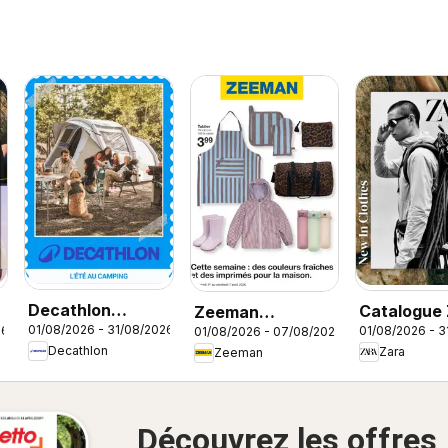
Decathlon
Catalogue
Zeeman
01/08/2026 - 31/08/2026
26
01/08/2026 - 3
01/08/2026 - 07/08/2026
catalogue
Men
catalogue
Decathlon
Zara
Zeeman
Découvrez les offres