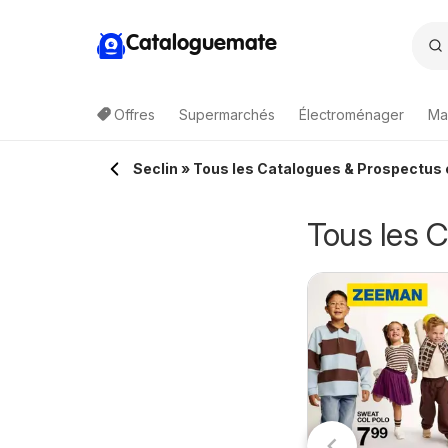
Cataloguemate
Offres
Supermarchés
Électroménager
Ma
Seclin » Tous les Catalogues & Prospectus 
Tous les C
uchan catalogue
Match
1/08/2026 - 23/08/2026
11/08/2026 - 23/08/2026
Auchan
Supermarché