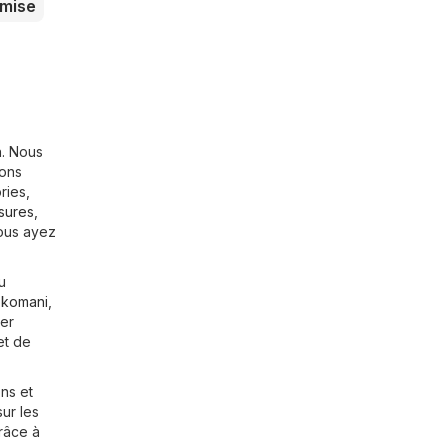
mise
n. Nous
lons
ries,
sures
,
vous ayez
u
okomani
,
ver
et de
ns et
ur les
Grâce à