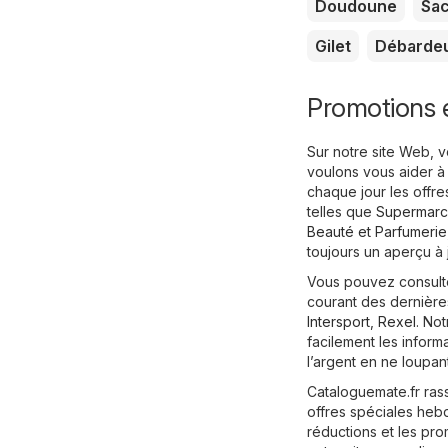
Doudoune
Sa
Gilet
Débarde
Promotions e
Sur notre site Web, 
voulons vous aider à
chaque jour les offre
telles que
Supermarc
Beauté et Parfumerie
toujours un aperçu à 
Vous pouvez consulter
courant des dernière
Intersport
,
Rexel
. No
facilement les infor
l’argent en ne loupan
Cataloguemate.fr ras
offres spéciales hebd
réductions et les pro