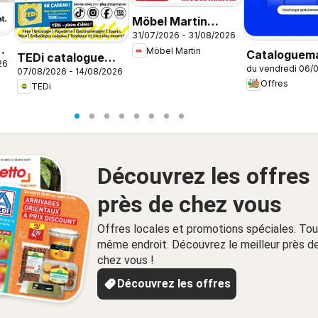
Möbel Martin
31/07/2026 - 31/08/2026
Happy Days
Möbel Martin
Cataloguema
TEDi catalogue
26
du vendredi 06/
Offres dans
07/08/2026 - 14/08/2026
Tournefeuille
Offres
TEDi
l’application
Découvrez les offres
près de chez vous
Offres locales et promotions spéciales. Tou
même endroit. Découvrez le meilleur près d
chez vous !
Découvrez les offres