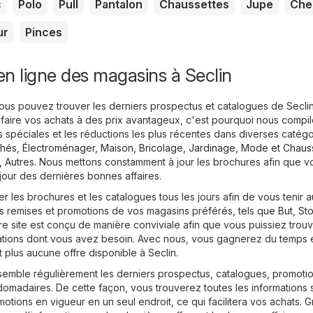
c
Polo
Pull
Pantalon
Chaussettes
Jupe
Che
ur
Pinces
n ligne des magasins à Seclin
vous pouvez trouver les derniers prospectus et catalogues de Secli
 faire vos achats à des prix avantageux, c'est pourquoi nous compi
s spéciales et les réductions les plus récentes dans diverses catégo
hés
,
Électroménager
,
Maison, Bricolage, Jardinage
,
Mode et Chaus
,
Autres
. Nous mettons constamment à jour les brochures afin que 
jour des dernières bonnes affaires.
 les brochures et les catalogues tous les jours afin de vous tenir a
s remises et promotions de vos magasins préférés, tels que
But
,
St
tre site est conçu de manière conviviale afin que vous puissiez trou
mations dont vous avez besoin. Avec nous, vous gagnerez du temps 
t plus aucune offre disponible à Seclin.
semble régulièrement les derniers prospectus, catalogues, promotio
omadaires. De cette façon, vous trouverez toutes les informations s
motions en vigueur en un seul endroit, ce qui facilitera vos achats. 