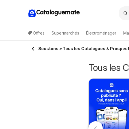
Cataloguemate
Offres
Supermarchés
Électroménager
Ma
Soustons » Tous les Catalogues & Prospect
Tous les 
IDL catalogue
6/08/2026 - 12/08/2026
Auchan les bons
LIDL
06/08/2026 - 09/08/2026
plans du week-end