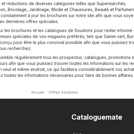
 et réductions de diverses catégories telles que
Supermarchés
,
on, Bricolage, Jardinage
,
Mode et Chaussures
,
Beauté et Parfumer
 constamment à jour les brochures sur notre site afin que vous soye
es dernières offres spéciales.
r les brochures et les catalogues de Soustons pour rester informé
remises spéciales de vos magasins préférés, tels que
Gamm vert
,
Bu
t conçu pour être le plus convivial possible afin que vous puissiez tr
ous recherchez.
semble régulièrement tous les prospectus, catalogues, promotions e
s afin que vous puissiez trouver toutes les informations sur les re
n seul et même endroit, ce qui facilitera considérablement vos acha
ez toutes les informations nécessaires pour faire de bonnes affaires.
Accueil
Offres Soustons
Cataloguemate