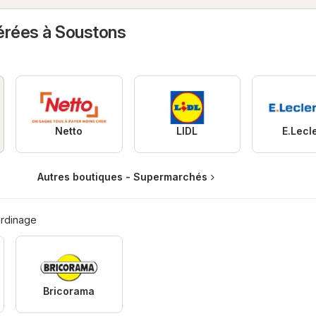
érées à Soustons
Netto
LIDL
E.Lecl
Autres boutiques - Supermarchés
ardinage
Bricorama