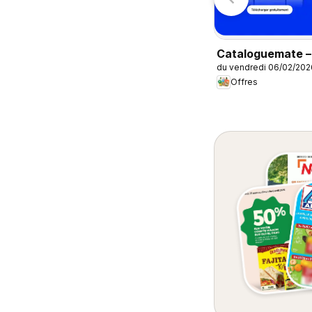
Auchan
dans votre hyper
Cataloguemate –
du vendredi 06/02/202
Offres dans
Offres
l’application