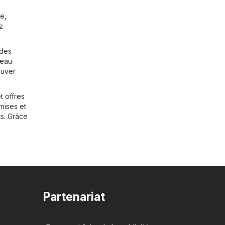
ie
,
z
 des
reau
ouver
t offres
mises et
ts. Grâce
Partenariat