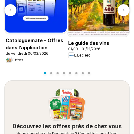
C
s
Cataloguemate – Offres
Le guide des vins
0
dans l’application
01/09 - 31/12/2026
du vendredi 06/02/2026
E.Leclerc
Offres
Découvrez les offres près de chez vous
Vous cherchez de l’inspiration ? Consultez les offres