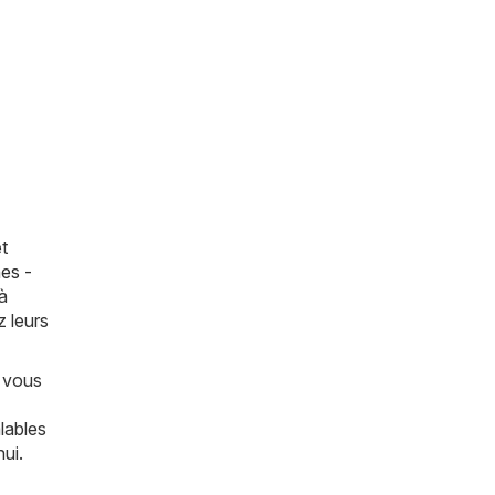
t
es -
à
z leurs
e vous
lables
ui.