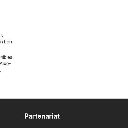
es
un bon
nibles
Aixe-
,
Partenariat