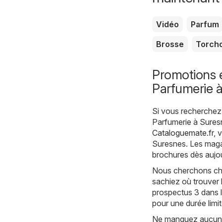
Vidéo
Parfum
Brosse
Torch
Promotions e
Parfumerie 
Si vous recherchez 
Parfumerie à Suresn
Cataloguemate.fr
, 
Suresnes. Les magas
brochures dès aujou
Nous cherchons cha
sachiez où trouver 
prospectus 3 dans l
pour une durée limi
Ne manquez aucune 