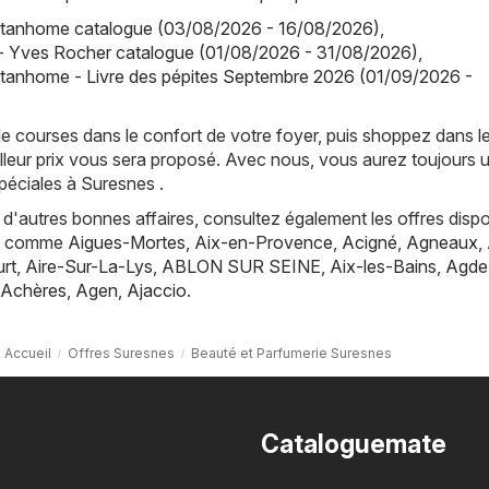
tanhome catalogue (03/08/2026 - 16/08/2026)
,
- Yves Rocher catalogue (01/08/2026 - 31/08/2026)
,
tanhome - Livre des pépites Septembre 2026 (01/09/2026 -
de courses dans le confort de votre foyer, puis shoppez dans l
lleur prix vous sera proposé. Avec nous, vous aurez toujours 
péciales à Suresnes .
d'autres bonnes affaires, consultez également les offres dispo
es, comme
Aigues-Mortes
,
Aix-en-Provence
,
Acigné
,
Agneaux
,
rt
,
Aire-Sur-La-Lys
,
ABLON SUR SEINE
,
Aix-les-Bains
,
Agde
Achères
,
Agen
,
Ajaccio
.
Accueil
Offres Suresnes
Beauté et Parfumerie Suresnes
Cataloguemate