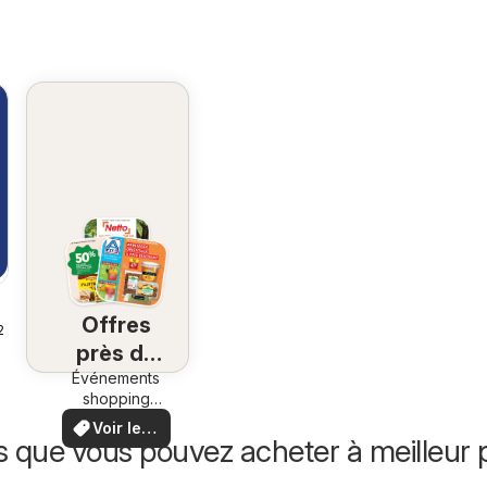
Offres
26
près de
Événements
chez
shopping
vous
locaux et
Voir les
offres
s que vous pouvez acheter à meilleur p
offres
spéciales