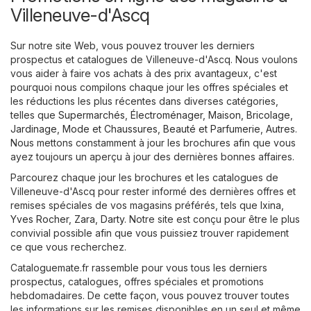
Villeneuve-d'Ascq
Sur notre site Web, vous pouvez trouver les derniers
prospectus et catalogues de Villeneuve-d'Ascq. Nous voulons
vous aider à faire vos achats à des prix avantageux, c'est
pourquoi nous compilons chaque jour les offres spéciales et
les réductions les plus récentes dans diverses catégories,
telles que
Supermarchés
,
Électroménager
,
Maison, Bricolage,
Jardinage
,
Mode et Chaussures
,
Beauté et Parfumerie
,
Autres
.
Nous mettons constamment à jour les brochures afin que vous
ayez toujours un aperçu à jour des dernières bonnes affaires.
Parcourez chaque jour les brochures et les catalogues de
Villeneuve-d'Ascq pour rester informé des dernières offres et
remises spéciales de vos magasins préférés, tels que
Ixina
,
Yves Rocher
,
Zara
,
Darty
. Notre site est conçu pour être le plus
convivial possible afin que vous puissiez trouver rapidement
ce que vous recherchez.
Cataloguemate.fr rassemble pour vous tous les derniers
prospectus, catalogues, offres spéciales et promotions
hebdomadaires. De cette façon, vous pouvez trouver toutes
les informations sur les remises disponibles en un seul et même