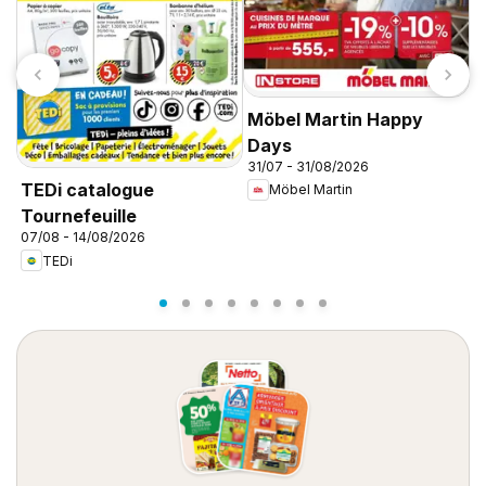
Möbel Martin Happy
Days
31/07 - 31/08/2026
C
TEDi catalogue
Möbel Martin
d
Tournefeuille
d
07/08 - 14/08/2026
TEDi