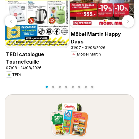
Möbel Martin Happy
Days
31/07 - 31/08/2026
C
TEDi catalogue
Möbel Martin
d
Tournefeuille
d
07/08 - 14/08/2026
TEDi